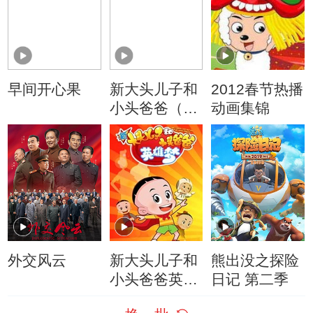
早间开心果
新大头儿子和
2012春节热播
小头爸爸（动
动画集锦
画真人情景
剧）
外交风云
新大头儿子和
熊出没之探险
小头爸爸英雄
日记 第二季
梦