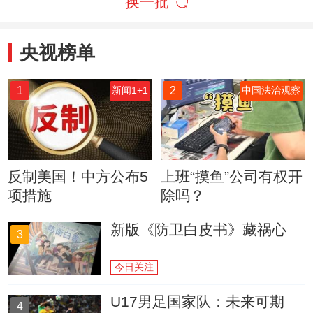
换一批
央视榜单
1
2
新闻1+1
中国法治观察
反制美国！中方公布5
上班“摸鱼”公司有权开
项措施
除吗？
新版《防卫白皮书》藏祸心
3
今日关注
U17男足国家队：未来可期
4