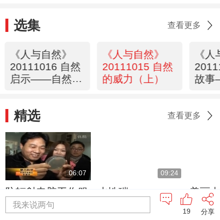
选集
查看更多
《人与自然》
《人与自然》
《人
20111016 自然
20111015 自然
201
启示——自然的
的威力（上）
故事
威力（下）
尔和
精选
查看更多
06:07
09:24
防辐射电脑工作服
水性碳
美丽中
市幸
我来说两句
19
分享