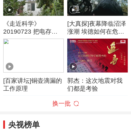
《走近科学》
[大真探]夜幕降临沼泽
20190723 把电存起
涨潮 埃德如何在危机
来
四伏中度过首个求生
之夜
[百家讲坛]铜壶滴漏的
郭杰：这次地震对我
工作原理
们都是考验
换一批
央视榜单