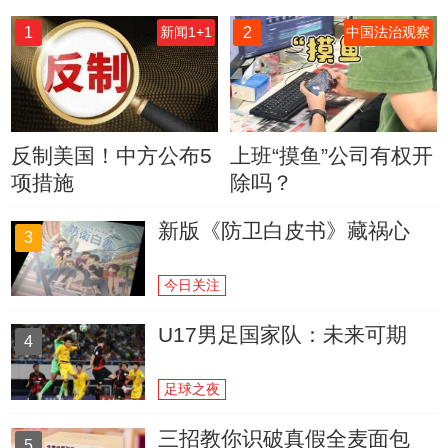
1
2
新闻1+1
中国法治观察
反制美国！中方公布5
上班“摸鱼”公司有权开
项措施
除吗？
新版《防卫白皮书》藏祸心
3
今日关注
U17男足国家队：未来可期
4
足球之夜
三招教你识破真假全麦面包
5