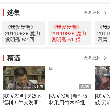
选集
查看更多
《我爱发明》
《我爱发明》
《我
20110929 魔力
20110928 魔力
201
发明秀 52 回到
发明秀 51 猎魔
四害
冷兵器时代
神兵
精选
查看更多
01:48
00:38
[我爱发明]吃货的
[我爱发明]新型板
[我爱
福利！牛人发明自
材采用竹木纤维
战 刀
动甘蔗削皮机
柔韧度高可降低运
速度