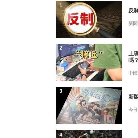
1
反
新聞
2
上
嗎
中國
3
新
今日
4