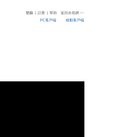
登錄
|
註冊
|
幫助
返回央視網
>>
PC客戶端
移動客戶端
音
熱榜
微視頻
兒
音樂
體育賽事
農業農村