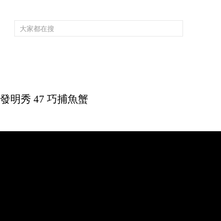
頻道大全
欄目大全
片庫
4K專區
聽
育
電影
國防軍事
電視劇
紀錄
科教
戲曲
社會與法
少
力發明秀 47 巧捕魚蟹