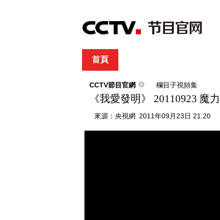
首頁
直播
節目單
綜合
新聞
財經
綜藝
中文國際
體
CCTV節目官網
欄目子視頻集
《我愛發明》 20110923 魔
來源：
央視網
2011年09月23日 21:20