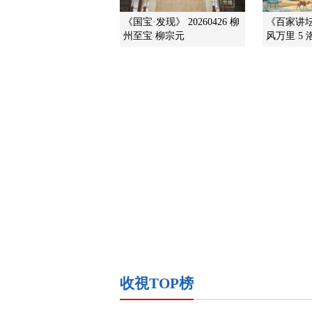
《国宝·发现》 20260426 柳
《百家讲坛》
州至宝 柳宗元
风万里 5
收視TOP榜