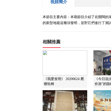
視頻簡介
本節目主要內容：本期節目介紹了在開闊的
的新型地籠這幾項發明，並對它們進行了測
相關推薦
《我爱发明》 20200624 爬
《今日说法》 
楼轮椅
价游”的隐