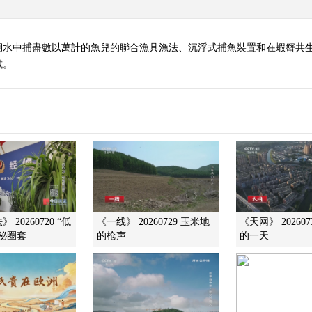
湖水中捕盡數以萬計的魚兒的聯合漁具漁法、沉浮式捕魚裝置和在蝦蟹共
試。
20260720 “低
《一线》 20260729 玉米地
《天网》 20260
秘圈套
的枪声
的一天