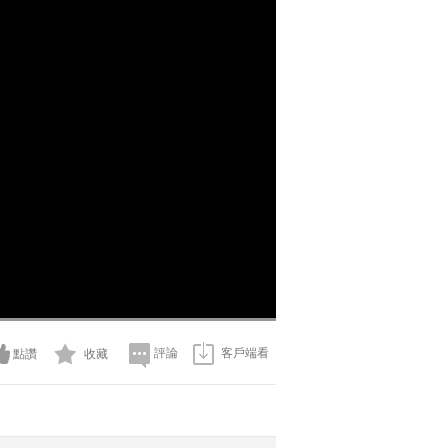
評論
客戶端看
點讚
收藏