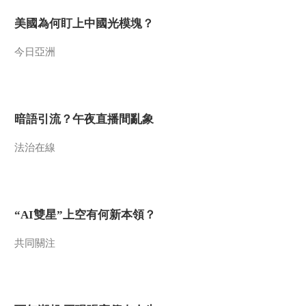
美國為何盯上中國光模塊？
今日亞洲
暗語引流？午夜直播間亂象
法治在線
“AI雙星”上空有何新本領？
共同關注