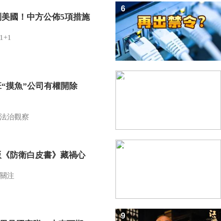
6
制美國！中方公佈5項措施
1+1
7
班“摸魚”公司有權開除
？
法治觀察
8
版《防衛白皮書》藏禍心
關注
9