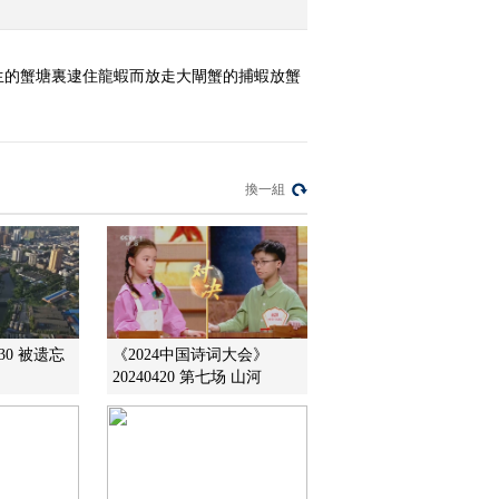
生的蟹塘裏逮住龍蝦而放走大閘蟹的捕蝦放蟹
換一組
730 被遗忘
《2024中国诗词大会》
20240420 第七场 山河