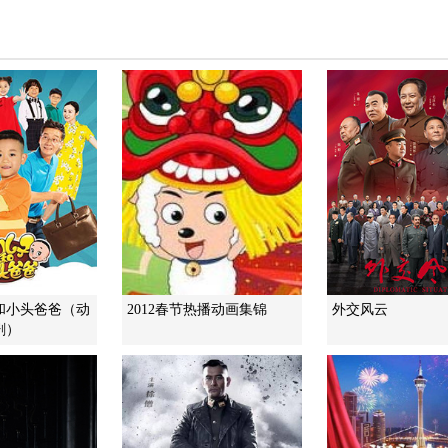
和小头爸爸（动
2012春节热播动画集锦
外交风云
剧）