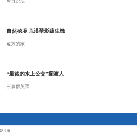
今日説法
自然秘境 荒漠翠影蘊生機
遠方的家
“最後的水上公交”擺渡人
三農群英匯
製片廠