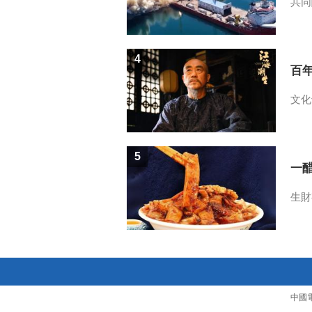
共同
4
百
文化
5
一醋
生財
中國