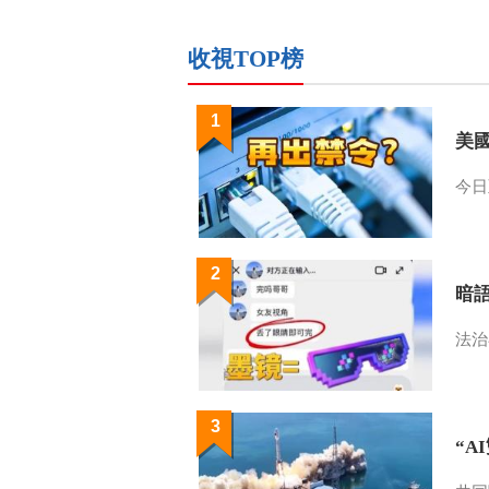
收視TOP榜
1
美
今日
2
暗
法治
3
“A