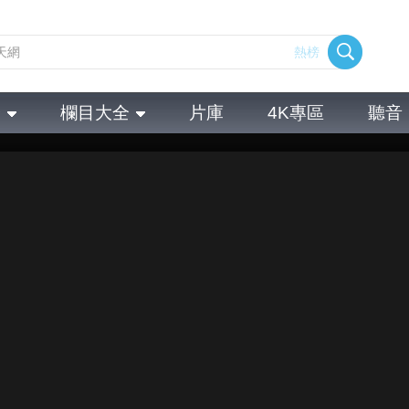
熱榜
全
欄目大全
片庫
4K專區
聽音