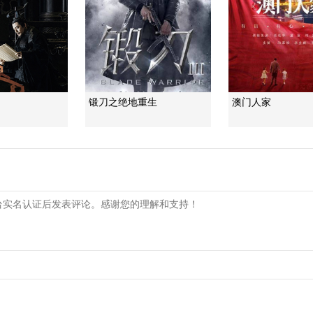
锻刀之绝地重生
澳门人家