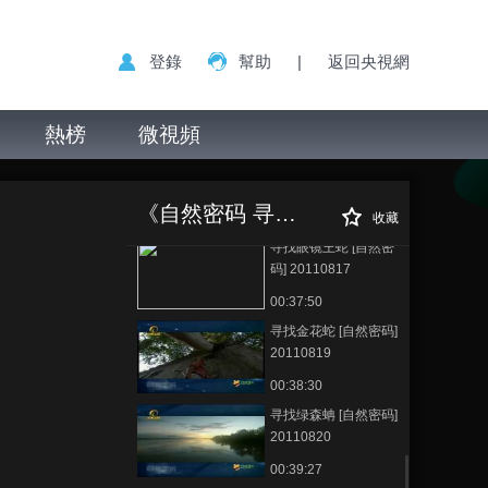
20110811
16:23:45
登錄
幫助
|
返回央視網
寻找响尾蛇 [自然密码]
20110812
熱榜
微視頻
15:49:24
寻找科莫多龙 [自然密
寻找吸血蝠 [自然
正在播放
码] 20110815
密码] 20110919
《自然密码 寻找》
16:09:28
收藏
寻找眼镜王蛇 [自然密
码] 20110817
00:37:50
寻找金花蛇 [自然密码]
20110819
00:38:30
寻找绿森蚺 [自然密码]
20110820
00:39:27