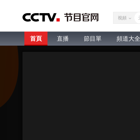
視頻
首頁
直播
節目單
頻道大