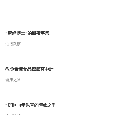
“蜜蜂博士”的甜蜜事業
道德觀察
教你看懂食品標籤莫中計
健康之路
“沉睡”4年保單的時效之爭