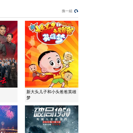
奇人生
換一組
文化十分
一醋一面 “酸”出億萬
財路
生財有道
“蜜蜂博士”的甜蜜事業
道德觀察
教你看懂食品標籤莫
中計
健康之路
“沉睡”4年保單的時效
新大头儿子和小头爸爸英雄
之爭
梦
今日説法
自然秘境 荒漠翠影蘊
生機
遠方的家