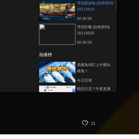
寻找吸血蝠 [自然密码]
20110919
00:38:56
寻找巨蜥 [自然密码]
20110920
00:38:58
熱播榜
美國為何盯上中國光
模塊？
今日亞洲
暗語引流？午夜直播
間亂象
法治在線
“AI雙星”上空有何新本
領？
11
共同關注
百年潮起 再現張謇傳