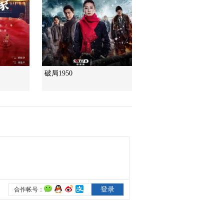
“最後的水上公交”擺渡
人
三農群英匯
破局1950