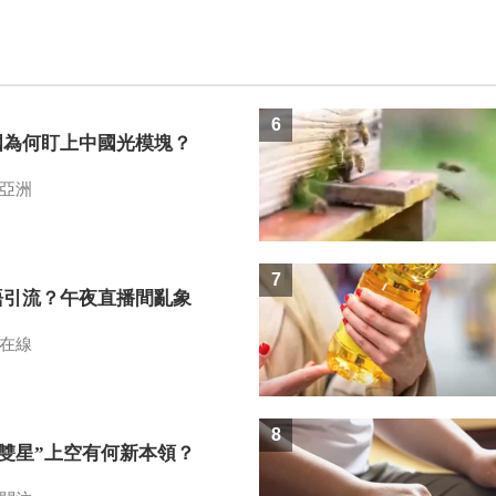
6
國為何盯上中國光模塊？
亞洲
7
語引流？午夜直播間亂象
在線
8
I雙星”上空有何新本領？