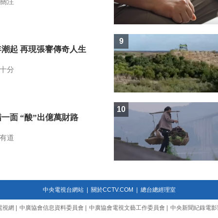
關注
9
年潮起 再現張謇傳奇人生
十分
10
一面 “酸”出億萬財路
有道
中央電視台網站
|
關於CCTV.COM
|
總台總經理室
電視網
|
中廣協會信息資料委員會
|
中廣協會電視文藝工作委員會
|
中央新聞紀錄電影