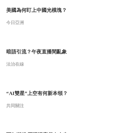
美國為何盯上中國光模塊？
今日亞洲
暗語引流？午夜直播間亂象
法治在線
“AI雙星”上空有何新本領？
共同關注