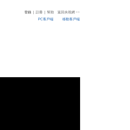
登錄
|
註冊
|
幫助
返回央視網
>>
PC客戶端
移動客戶端
音
熱榜
微視頻
兒
音樂
體育賽事
農業農村