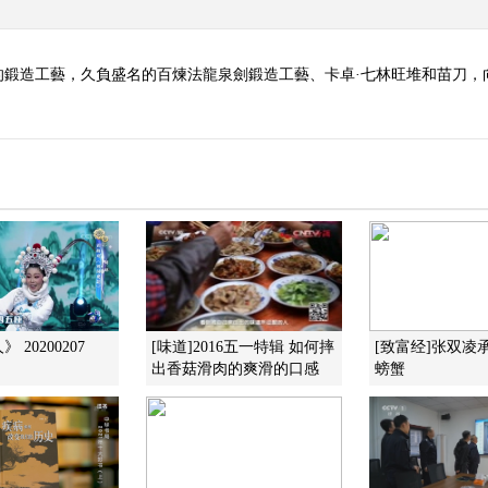
的鍛造工藝，久負盛名的百煉法龍泉劍鍛造工藝、卡卓·七林旺堆和苗刀，
 20200207
[味道]2016五一特辑 如何摔
[致富经]张双凌
出香菇滑肉的爽滑的口感
螃蟹