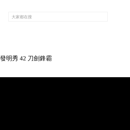
頻道大全
欄目大全
片庫
4K專區
聽
育
電影
國防軍事
電視劇
紀錄
科教
戲曲
社會與法
少
力發明秀 42 刀劍鋒霸