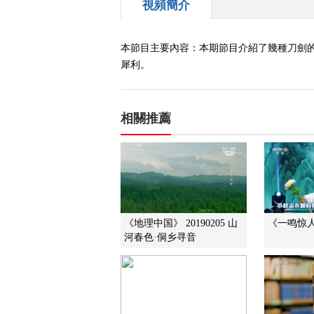
視頻簡介
本節目主要內容：本期節目介紹了幾種刀劍
犀利。
相關推薦
《地理中国》 20190205 山
《一鸣惊人》
河春色·侗乡寻音