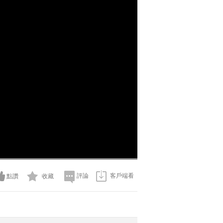
評論
客戶端看
點讚
收藏