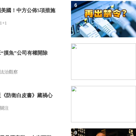
6
制美國！中方公佈5項措施
1+1
7
班“摸魚”公司有權開除
？
法治觀察
8
版《防衛白皮書》藏禍心
關注
9