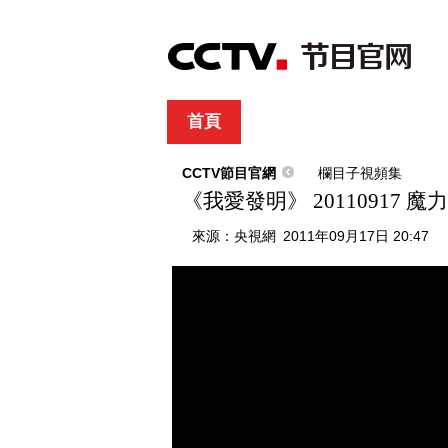
首頁
直播
節目單
綜合
新聞
財經
綜藝
中文國際
體
CCTV節目官網
欄目子視頻集
《我愛發明》 20110917 魔
來源：
央視網
2011年09月17日 20:47