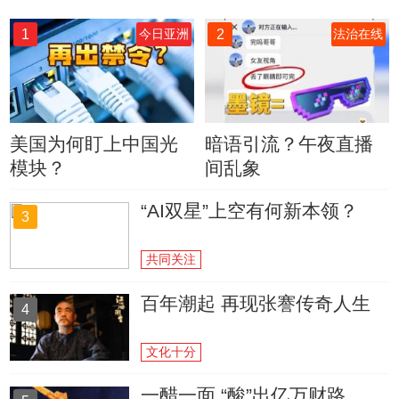
1
2
今日亚洲
法治在线
美国为何盯上中国光
暗语引流？午夜直播
模块？
间乱象
“AI双星”上空有何新本领？
3
共同关注
百年潮起 再现张謇传奇人生
4
文化十分
一醋一面 “酸”出亿万财路