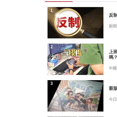
1
反
新聞
2
上
嗎
中國
3
新
今日