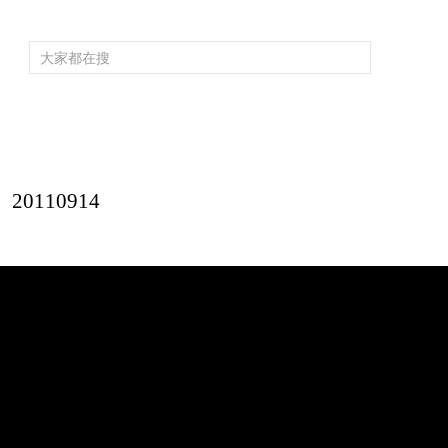
頻道大全
欄目大全
片庫
4K專區
聽
育
電影
國防軍事
電視劇
紀錄
科教
戲曲
社會與法
少
0110914