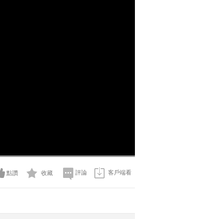
評論
客戶端看
點讚
收藏