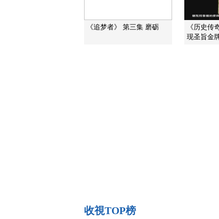
《追梦者》 第三集 磨砺
《历史传奇》
现圣旨金牌 
收視TOP榜