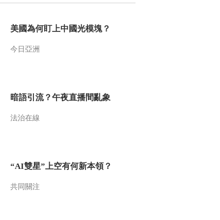
美國為何盯上中國光模塊？
今日亞洲
暗語引流？午夜直播間亂象
法治在線
“AI雙星”上空有何新本領？
共同關注