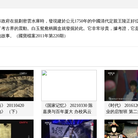
政府在規劃密雲水庫時，發現建於公元1750年的中國清代定親王陵正好
了考古界的震動。白玉鴛鴦柄圓盒就發掘於此。它非常珍貴，據考證，它
事。（國寶檔案2011年第220期）
 20110420
《国家记忆》 20210330 陈
《时代》 20161
》 （下）
嘉庚与百年厦大 办校风云
业的启智班 第二