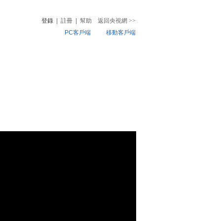
登錄
|
註冊
|
幫助
返回央視網
>>
PC客戶端
移動客戶端
音
熱榜
微視頻
兒
音樂
體育賽事
農業農村