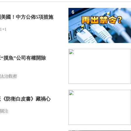
6
制美國！中方公佈5項措施
1+1
7
班“摸魚”公司有權開除
？
法治觀察
8
版《防衛白皮書》藏禍心
關注