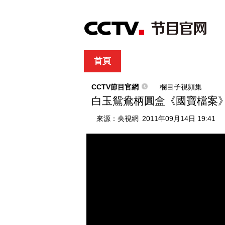
首頁
直播
節目單
綜合
新聞
財經
綜藝
中文國際
體
CCTV節目官網
欄目子視頻集
白玉鴛鴦柄圓盒《國寶檔案》 2
來源：
央視網
2011年09月14日 19:41