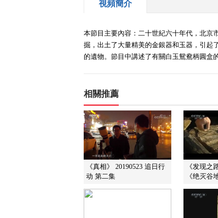
視頻簡介
本節目主要內容：二十世紀六十年代，北京市
掘，出土了大量精美的金銀器和玉器，引起
的遺物。節目中講述了有關白玉鴛鴦柄圓盒的故
相關推薦
《真相》 20190523 追日行
《发现之路》
动 第二集
《绝灭谷地