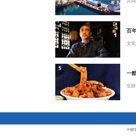
共同
4
百
文化
5
一醋
生財
中國