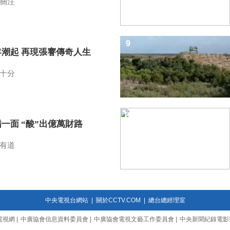
關注
9
年潮起 再現張謇傳奇人生
十分
10
一面 “酸”出億萬財路
有道
中央電視台網站
|
關於CCTV.COM
|
總台總經理室
電視網
|
中廣協會信息資料委員會
|
中廣協會電視文藝工作委員會
|
中央新聞紀錄電影