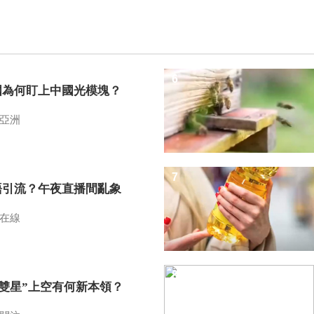
6
國為何盯上中國光模塊？
亞洲
7
語引流？午夜直播間亂象
在線
8
I雙星”上空有何新本領？