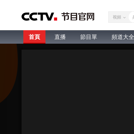
視頻
首頁
直播
節目單
頻道大