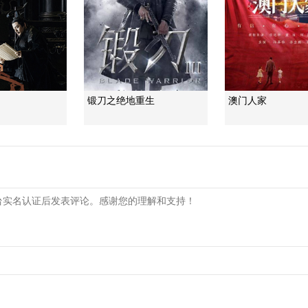
锻刀之绝地重生
澳门人家