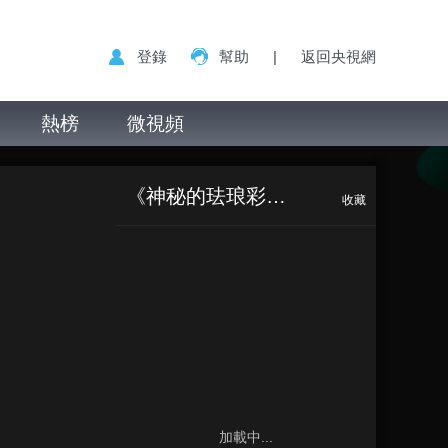
登錄
幫助
|
返回央視網
熱榜
微視頻
《神秘的珐琅彩瓷器》
收藏
加載中...