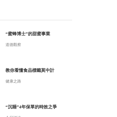
“蜜蜂博士”的甜蜜事業
道德觀察
教你看懂食品標籤莫中計
健康之路
“沉睡”4年保單的時效之爭