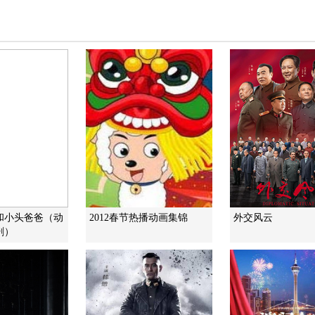
和小头爸爸（动
2012春节热播动画集锦
外交风云
剧）