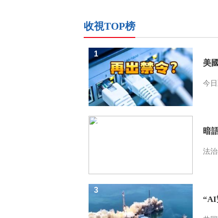
收視TOP榜
1
美
今日
2
暗
法治
3
“A