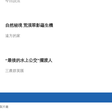
今日説法
自然秘境 荒漠翠影蘊生機
遠方的家
“最後的水上公交”擺渡人
三農群英匯
製片廠