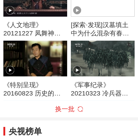
《人文地理》
[探索·发现]汉墓填土
20121227 凤舞神州
中为什么混杂有春秋
第三集 凤之鸣
时期的陶片
《特别呈现》
《军事纪录》
20160823 历史的拐
20210323 冷兵器时
点·商鞅变法 第三集
代 围魏救赵 3
换一批
央视榜单