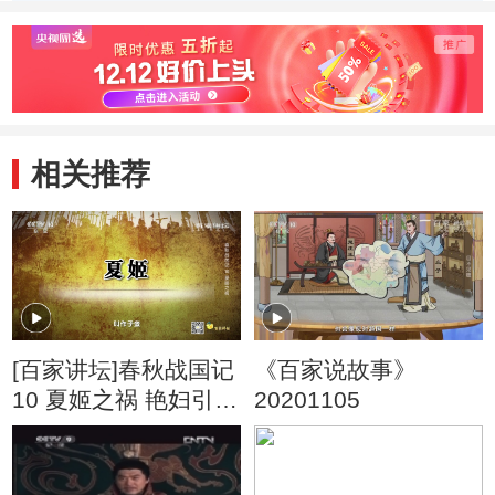
相关推荐
[百家讲坛]春秋战国记
《百家说故事》
10 夏姬之祸 艳妇引纷
20201105
争