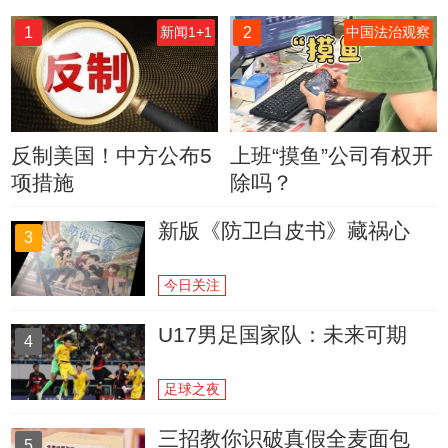
1
2
新闻1+1
中国法治观察
反制美国！中方公布5
上班“摸鱼”公司有权开
项措施
除吗？
新版《防卫白皮书》藏祸心
3
今日关注
U17男足国家队：未来可期
4
足球之夜
三招教你识破真假全麦面包
5