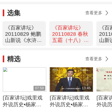
选集
查看更多
《百家讲坛》
《百家讲坛》
《百
20110829 鲍鹏
20110828 春秋
201
山新说《水浒》
五霸（十八）夏
山新
武松（十）重霸
姬之乱
武松
江湖
图报
精选
查看更多
07:50
13:45
[百家讲坛]戏里戏
[百家讲坛]戏里戏
[百家
外说历史•杨家将
外说历史•杨家将
外说历
名将是怎样炼成的
杨六郎名称的来历
折太