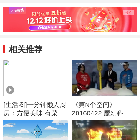
输成本
相关推荐
[生活圈]一分钟懒人厨
《第N个空间》
房：方便美味 有菜有
20160422 魔幻科学
肉一锅出
秀