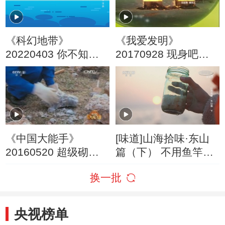
《科幻地带》
《我爱发明》
20220403 你不知道
20170928 现身吧葱
的水世界
姜蒜
《中国大能手》
[味道]山海拾味·东山
20160520 超级砌筑
篇（下） 不用鱼竿不
工
用网 章鱼竟能自己送
换一批
上门！
央视榜单