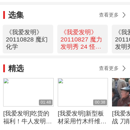
选集
查看更多
《我爱发明》
《我爱发明》
《我
20110828 魔幻
20110827 魔力
201
化学
发明秀 24 怪车
发明秀
记
勇士
精选
查看更多
01:48
00:38
[我爱发明]吃货的
[我爱发明]新型板
[我爱
福利！牛人发明自
材采用竹木纤维
战 刀
动甘蔗削皮机
柔韧度高可降低运
速度