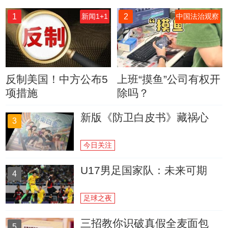
1
2
新闻1+1
中国法治观察
反制美国！中方公布5
上班“摸鱼”公司有权开
项措施
除吗？
新版《防卫白皮书》藏祸心
3
今日关注
U17男足国家队：未来可期
4
足球之夜
三招教你识破真假全麦面包
5