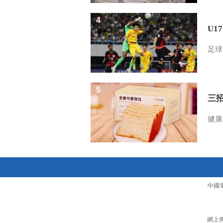
4
U1
足球
5
三
健康
中國
網上傳