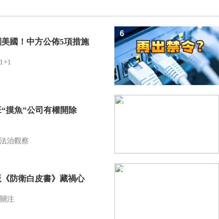
6
制美國！中方公佈5項措施
1+1
7
班“摸魚”公司有權開除
？
法治觀察
8
版《防衛白皮書》藏禍心
關注