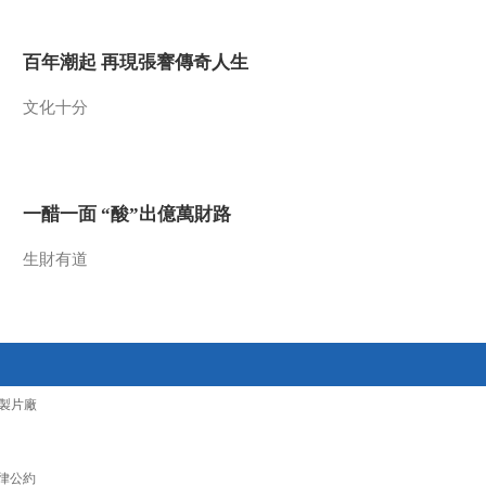
2011-08-09 22:44:39
百年潮起 再現張謇傳奇人生
《我爱发明》 20110808
魔力发明秀 7 智斗鼠害
文化十分
2011-08-08 21:31:26
《我爱发明》 20110807
无敌铁手
一醋一面 “酸”出億萬財路
生財有道
2011-08-07 22:52:58
《我爱发明》 20110806
魔力发明秀 6 回到冷兵器
时代
2011-08-07 01:05:38
製片廠
《我爱发明》 20110805
魔力发明秀 5 护身服
律公約