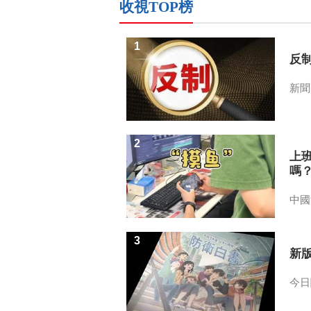
收視TOP榜
1
反
新聞
2
上
嗎
中國
3
新
今日