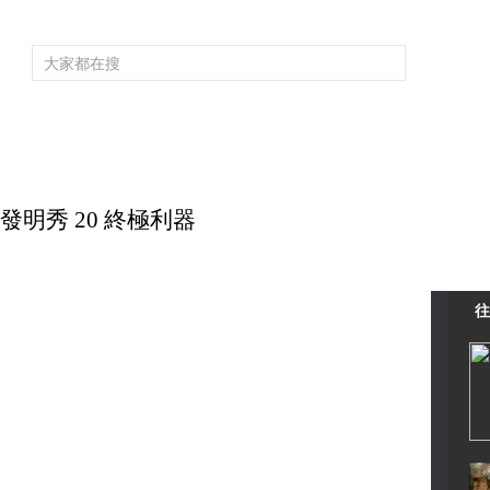
頻道大全
欄目大全
片庫
4K專區
聽
育
電影
國防軍事
電視劇
紀錄
科教
戲曲
社會與法
少
力發明秀 20 終極利器
往