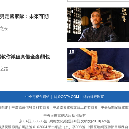
9
7男足國家隊：未來可期
之夜
10
招教你識破真假全麥麵包
之路
中央電視台網站
|
關於CCTV.COM
|
總台總經理室
電視網
|
中廣協會信息資料委員會
|
中廣協會電視文藝工作委員會
|
中央新聞紀錄電影
中央廣播電視總台 版權所有
京ICP證060535號
網絡文化經營許可證文網文[2010]024號
播視聽節目許可證號 0102004 新出網證（京）字098號
中國互聯網視聽節目服務自