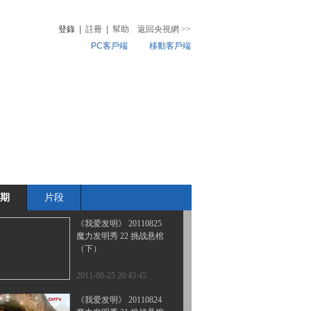
魔幻化学
登錄
|
註冊
|
幫助
返回央視網
>>
PC客戶端
移動客戶端
2011-08-28 20:41:53
《我爱发明》 20110827
音
熱榜
魔力发明秀 24 怪车记
微視頻
兒
音樂
體育賽事
農業農村
2011-08-27 21:17:34
《我爱发明》 20110826
魔力发明秀 23 终极勇士
期
片段
2011-08-26 20:49:43
《我爱发明》 20110825
魔力发明秀 22 挑战悬棺
（下）
2011-08-25 20:43:45
《我爱发明》 20110824