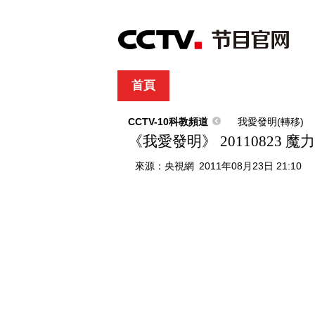
首頁
直播
節目單
綜合
新聞
財經
綜藝
中文國際
體
CCTV-10科教頻道
我愛發明(轉移)
《我愛發明》 20110823 魔
來源：
央視網
2011年08月23日 21:10