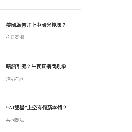
2011-08-13 21:25:24
《我爱发明》 20110812
美國為何盯上中國光模塊？
魔力发明秀 11 智斗四害
今日亞洲
2011-08-12 21:35:21
《我爱发明》 20110811
魔力发明秀 10 巧除四害
暗語引流？午夜直播間亂象
2011-08-11 21:44:34
法治在線
《我爱发明》 20110810
魔力发明秀 9 生死时刻
“AI雙星”上空有何新本領？
2011-08-11 11:04:54
《我爱发明》 20110809
共同關注
魔力发明秀 8 飞翔梦