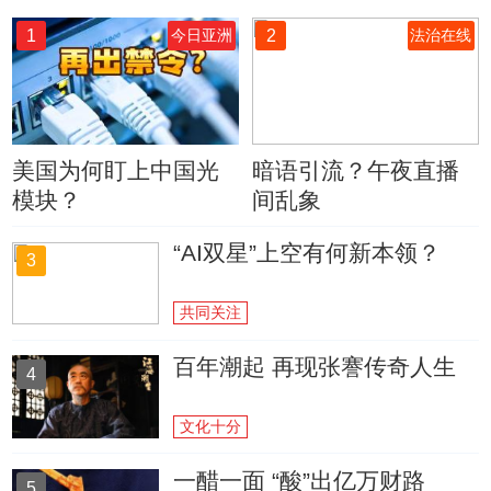
1
2
今日亚洲
法治在线
美国为何盯上中国光
暗语引流？午夜直播
模块？
间乱象
“AI双星”上空有何新本领？
3
共同关注
百年潮起 再现张謇传奇人生
4
文化十分
一醋一面 “酸”出亿万财路
5