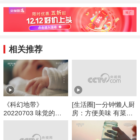
输成本
相关推荐
《科幻地带》
[生活圈]一分钟懒人厨
20220703 味觉的奥
房：方便美味 有菜有
秘
肉一锅出