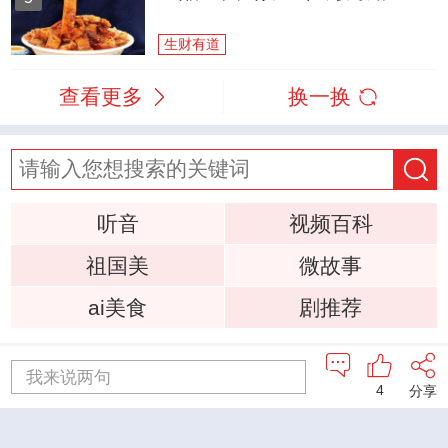
生财有道
查看更多
换一换
听音
视频百科
祖国美
微故事
ai美食
剧推荐
我来说两句
首页
直播
听音
央视影音
微视频
4
分享