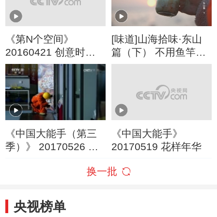
《第N个空间》
[味道]山海拾味·东山
20160421 创意时代
篇（下） 不用鱼竿不
秀
用网 章鱼竟能自己送
上门！
《中国大能手（第三
《中国大能手》
季）》 20170526 方
20170519 花样年华
寸之间
换一批
央视榜单