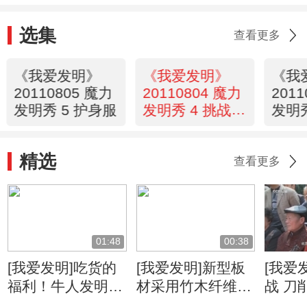
选集
查看更多
《我爱发明》
《我爱发明》
《我
20110805 魔力
20110804 魔力
201
发明秀 5 护身服
发明秀 4 挑战古
发明秀
人智慧
来
精选
查看更多
01:48
00:38
[我爱发明]吃货的
[我爱发明]新型板
[我爱
福利！牛人发明自
材采用竹木纤维
战 刀
动甘蔗削皮机
柔韧度高可降低运
速度