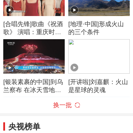
[合唱先锋]歌曲《祝酒
[地理·中国]形成火山
歌》 演唱：重庆时光
的三个条件
合唱团
[银装素裹的中国]到乌
[开讲啦]刘嘉麒：火山
兰察布 在冰天雪地体
是星球的灵魂
验旅游“热浪”
换一批
央视榜单