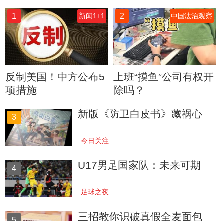
1
2
新闻1+1
中国法治观察
反制美国！中方公布5
上班“摸鱼”公司有权开
项措施
除吗？
新版《防卫白皮书》藏祸心
3
今日关注
U17男足国家队：未来可期
4
足球之夜
三招教你识破真假全麦面包
5