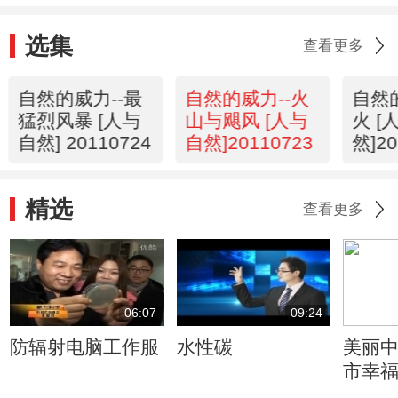
选集
查看更多
自然的威力--最
自然的威力--火
自然
猛烈风暴 [人与
山与飓风 [人与
火 [
自然] 20110724
自然]20110723
然]20
精选
查看更多
06:07
09:24
防辐射电脑工作服
水性碳
美丽中
市幸