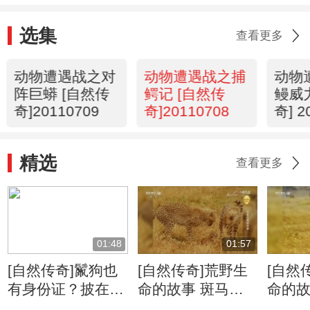
选集
查看更多
动物遭遇战之对
动物遭遇战之捕
动物
阵巨蟒 [自然传
鳄记 [自然传
鳗威
奇]20110709
奇]20110708
奇] 2
精选
查看更多
01:48
01:57
[自然传奇]鬣狗也
[自然传奇]荒野生
[自然
有身份证？披在身
命的故事 斑马牛
命的故
上绝无重复
羚的迁徙将给食肉
侵占