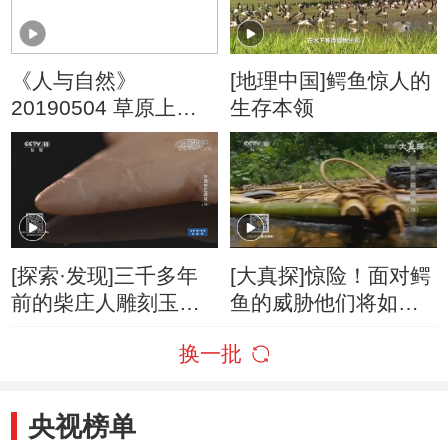
《人与自然》
[地理中国]鳄鱼惊人的
20190504 草原上的
生存本领
王者（上）
[探索·发现]三千多年
[大真探]惊险！面对鳄
前的柴庄人雕刻玉鳄
鱼的威胁他们将如何
鱼
离开危险的丛林？
换一批
央视榜单