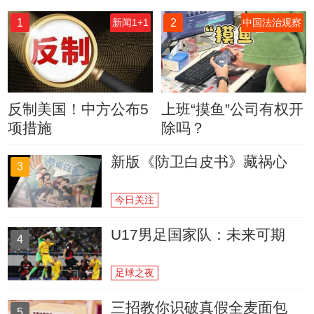
1
2
新闻1+1
中国法治观察
反制美国！中方公布5
上班“摸鱼”公司有权开
项措施
除吗？
新版《防卫白皮书》藏祸心
3
今日关注
U17男足国家队：未来可期
4
足球之夜
三招教你识破真假全麦面包
5