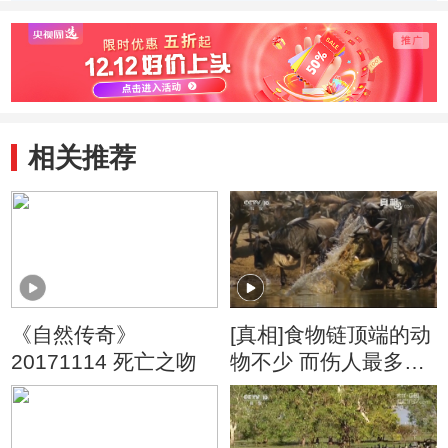
动物带来一场盛宴
千里
相关推荐
《自然传奇》
[真相]食物链顶端的动
20171114 死亡之吻
物不少 而伤人最多的
却是它