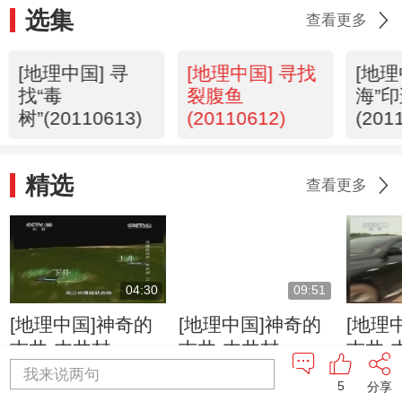
选集
查看更多
[地理中国] 寻
[地理中国] 寻找
[地理
找“毒
裂腹鱼
海”
树”(20110613)
(20110612)
(201
精选
查看更多
04:30
09:51
[地理中国]神奇的
[地理中国]神奇的
[地理
古井-木井村
古井-木井村
古井-
（上） 石桥歌谣
（上） 清浊交替
（上）
我来说两句
5
分享
与救命井
的两口救命井
木水