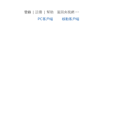
登錄
|
註冊
|
幫助
返回央視網
>>
PC客戶端
移動客戶端
音
熱榜
微視頻
兒
音樂
體育賽事
農業農村