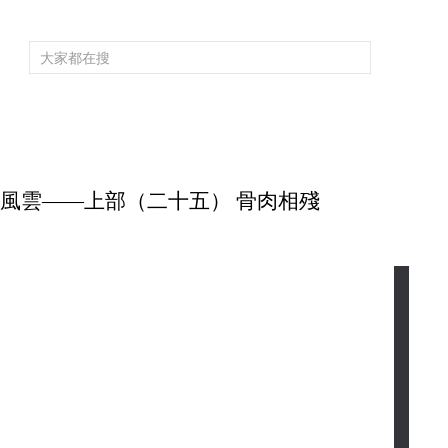
頻道大全
欄目大全
片庫
4K專區
聽
育
電影
國防軍事
電視劇
紀錄
科教
戲曲
社會與法
少
 大隋風雲——上部（二十五） 骨肉相殘