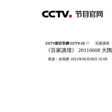
首頁
直播
節目單
綜合
新聞
財經
綜藝
中文國際
體
CCTV節目官網-CCTV-10
百家講壇
《百家講壇》 20110608
來源：
央視網
2011年06月08日 15:08