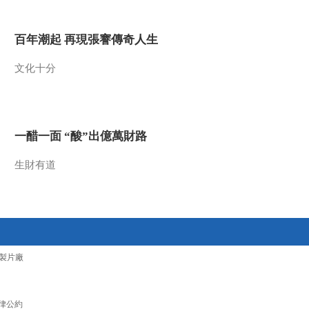
2011-05-19 16:41:53
百年潮起 再現張謇傳奇人生
百家讲坛 2011年 第138期
权威震主
文化十分
2011-05-19 07:20:01
百家讲坛 2011年 第137期
权威震主
一醋一面 “酸”出億萬財路
生財有道
2011-05-17 14:42:37
百家讲坛 2011年 第136期
坎坷仕途
2011-05-16 14:40:20
製片廠
百家讲坛 2011年 第135期
杨坚出世
律公約