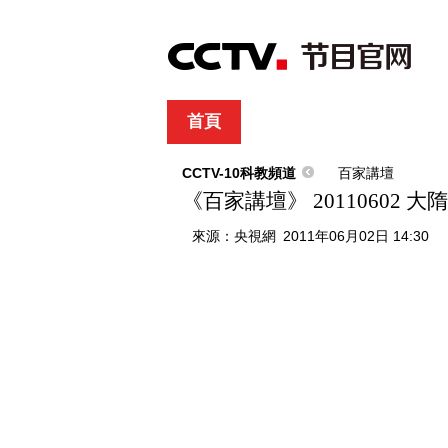
首頁
直播
節目單
綜合
新聞
財經
綜藝
中文國際
體
CCTV-10科教頻道
百家講壇
《百家講壇》 20110602
來源：
央視網
2011年06月02日 14:30