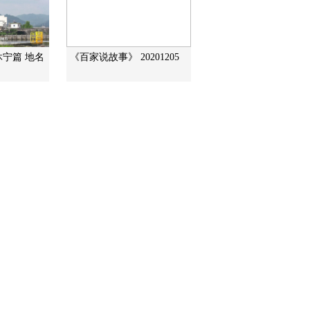
三） 营建新都
2011-05-27 15:12:33
《百家讲坛》 20110526
休宁篇 地名
《百家说故事》 20201205
大隋凤云——上部（十
二） 妙选贤才
2011-05-26 14:49:10
[百家讲坛]大隋风云上部
（十一）万物维新
（20110525）
2011-05-25 14:45:06
百家讲坛 2011年 第144期
建立大隋
2011-05-24 14:56:55
百家讲坛 2011年 第143期
平定三方