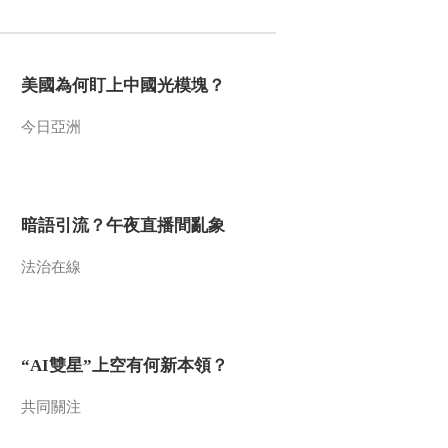
2011-05-23 14:30:41
百家讲坛 2011年 第142期
美國為何盯上中國光模塊？
三方叛乱
今日亞洲
2011-05-22 14:39:14
百家讲坛 2011年 第141期
剪除宗室
暗語引流？午夜直播間亂象
2011-05-21 14:10:30
法治在線
百家讲坛 2011年 第140期
杨坚辅政
“AI雙星”上空有何新本領？
2011-05-20 14:15:11
百家讲坛 2011年 第138期
共同關注
权威震主