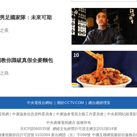
9
7男足國家隊：未來可期
之夜
10
招教你識破真假全麥麵包
之路
中央電視台網站
|
關於CCTV.COM
|
總台總經理室
電視網
|
中廣協會信息資料委員會
|
中廣協會電視文藝工作委員會
|
中央新聞紀錄電影
中央廣播電視總台 版權所有
京ICP證060535號
網絡文化經營許可證文網文[2010]024號
播視聽節目許可證號 0102004 新出網證（京）字098號
中國互聯網視聽節目服務自