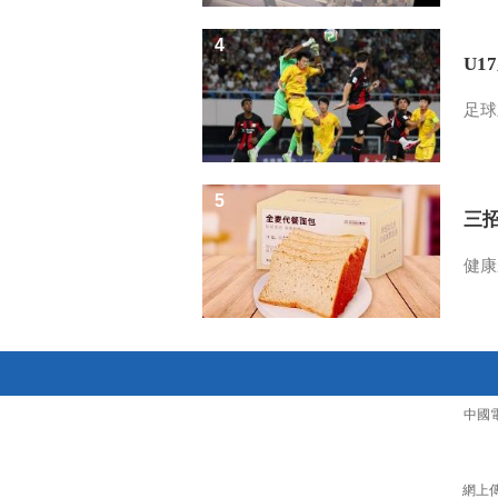
4
U1
足球
5
三
健康
中國
網上傳