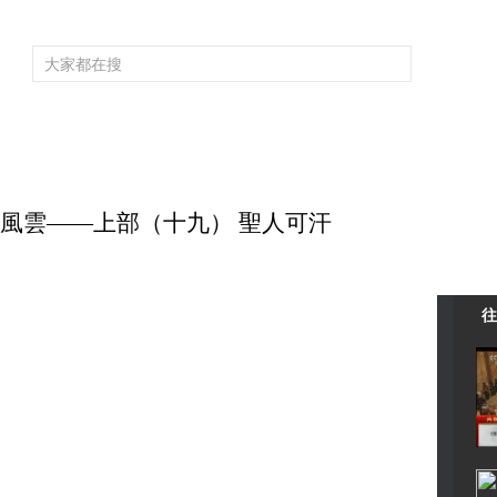
頻道大全
欄目大全
片庫
4K專區
聽
育
電影
國防軍事
電視劇
紀錄
科教
戲曲
社會與法
少
 大隋風雲——上部（十九） 聖人可汗
往