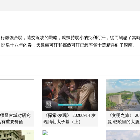
奉行離強合弱，遠交近攻的戰略，就扶持弱小的突利可汗，從而觸怒了當
皇十八年的春，天達頭可汗和都藍可汗已經率領十萬精兵到了漠南。 （百家
]须昌古城对研究
《探索·发现》 20200914 发
《文明之旅》 201
具有重要价值
现隋朝太子墓（上）
曼 乾陵里的大唐