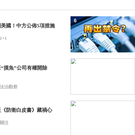
6
制美國！中方公佈5項措施
1+1
7
班“摸魚”公司有權開除
？
法治觀察
8
版《防衛白皮書》藏禍心
關注