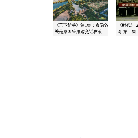
《天下雄关》第1集：秦函谷
《时代》 2
关是秦国采用远交近攻策...
奇 第二集