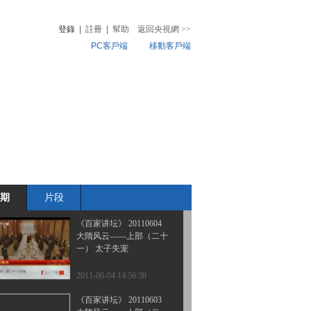
大隋风云——上部（二十
四） 东宫易主
登錄
|
註冊
|
幫助
返回央視網
>>
PC客戶端
移動客戶端
2011-06-07 14:34:08
《百家讲坛》 20110606
音
熱榜
大隋风云——上部（二十
微視頻
三） 高熲罢相
兒
音樂
體育賽事
農業農村
2011-06-06 14:58:10
《百家讲坛》 20110605
大隋风云——上部（二十
二） 杨广结盟
期
片段
2011-06-05 15:05:15
《百家讲坛》 20110604
大隋风云——上部（二十
一） 太子失宠
2011-06-04 14:56:38
《百家讲坛》 20110603