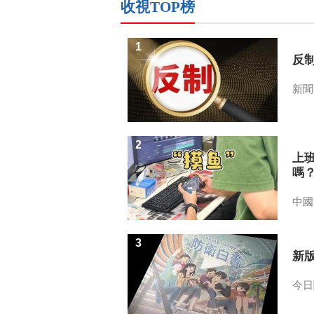
收視TOP榜
1
反
新聞
2
上
嗎
中國
3
新
今日