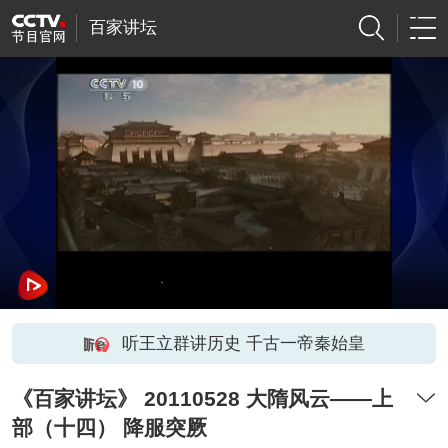
百家讲坛
听王立群讲历史 千古一帝秦始皇
《百家讲坛》 20110528 大隋风云——上
部（十四） 降服突厥