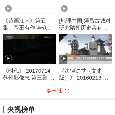
《诗画江南》第五
[地理中国]须昌古城对
集：帝王有作 与众同
研究隋朝历史具有重
波 没想到你是这样的
要价值
隋炀帝
《时代》 20170714
《法律讲堂（文史
苏州影像志 第三集 诗
版）》 20160218 隋
赋雄州
朝太子废立风云
换一批
（二）领跑者杨勇
央视榜单