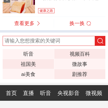
健康之路
查看更多
换一换
听音
视频百科
祖国美
微故事
ai美食
剧推荐
首页
直播
听音
央视影音
微视频