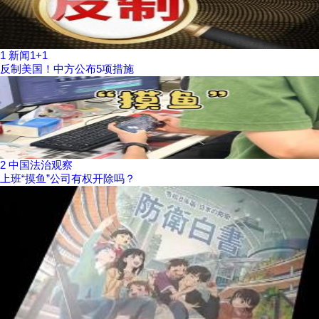
1
新闻1+1
反制美国！中方公布5项措施
2
中国法治观察
上班“摸鱼”公司有权开除吗？