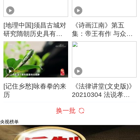
[地理中国]须昌古城对
《诗画江南》第五
研究隋朝历史具有重
集：帝王有作 与众同
要价值
波 没想到你是这样的
隋炀帝
[记住乡愁]咏春拳的来
《法律讲堂(文史版)》
历
20210304 法说孝文
化·不孝之罪
换一批
央视榜单