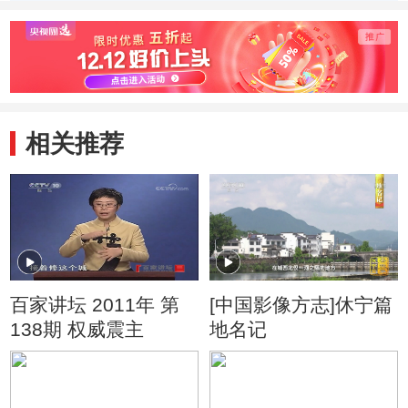
相关推荐
百家讲坛 2011年 第
[中国影像方志]休宁篇
138期 权威震主
地名记