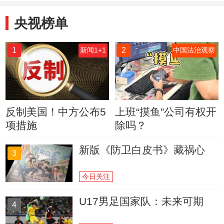
央视榜单
1
2
新闻1+1
中国法治观察
反制美国！中方公布5
上班“摸鱼”公司有权开
项措施
除吗？
新版《防卫白皮书》藏祸心
3
今日关注
U17男足国家队：未来可期
4