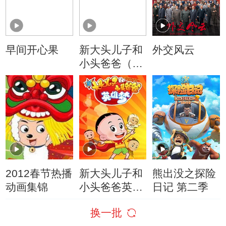
早间开心果
新大头儿子和
外交风云
小头爸爸（动
画真人情景
剧）
2012春节热播
新大头儿子和
熊出没之探险
动画集锦
小头爸爸英雄
日记 第二季
梦
换一批