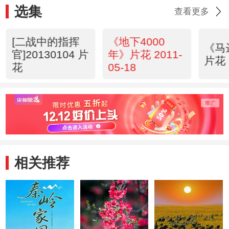
选集
查看更多
[二战中的指挥
《地下4000
《马
官]20130104 片
年》片花 2011-
片花 
花
05-18
相关推荐