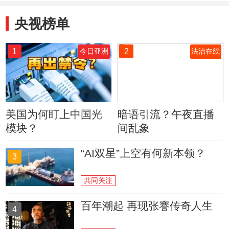
央视榜单
1
2
今日亚洲
法治在线
美国为何盯上中国光
暗语引流？午夜直播
模块？
间乱象
“AI双星”上空有何新本领？
3
共同关注
百年潮起 再现张謇传奇人生
4