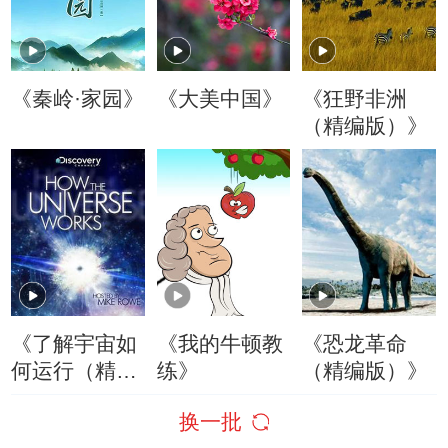
《秦岭·家园》
《大美中国》
《狂野非洲
（精编版）》
《了解宇宙如
《我的牛顿教
《恐龙革命
何运行（精编
练》
（精编版）》
版）》
换一批