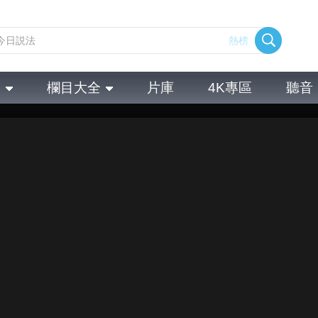
熱榜
全
欄目大全
片庫
4K專區
聽音