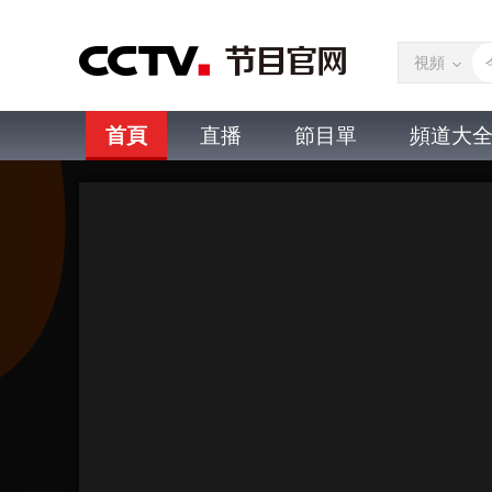
視頻
首頁
直播
節目單
頻道大