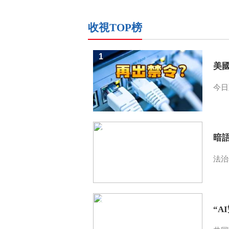
收視TOP榜
1
美
今日
2
暗
法治
3
“A