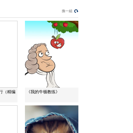
換一組
行（精编
《我的牛顿教练》