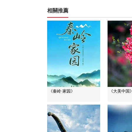
相關推薦
《秦岭·家园》
《大美中国