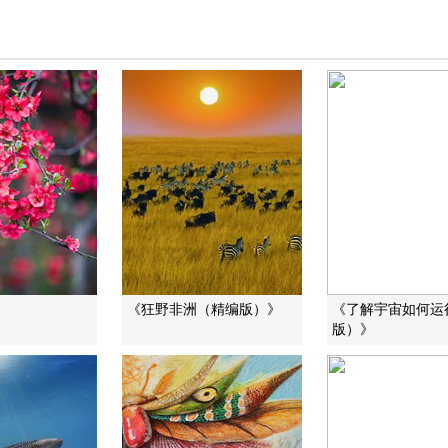
》
《狂野非洲（精编版）》
《了解宇宙如何运
版）》