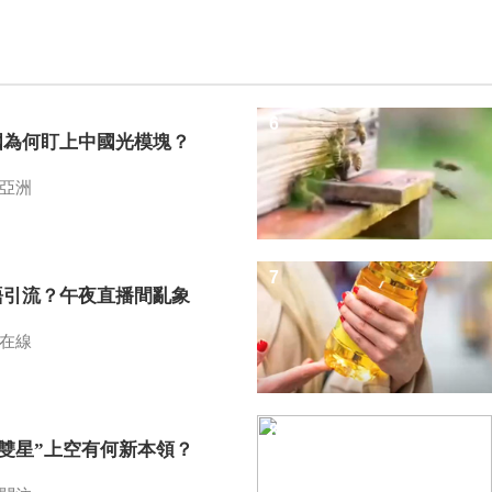
6
國為何盯上中國光模塊？
亞洲
7
語引流？午夜直播間亂象
在線
8
I雙星”上空有何新本領？