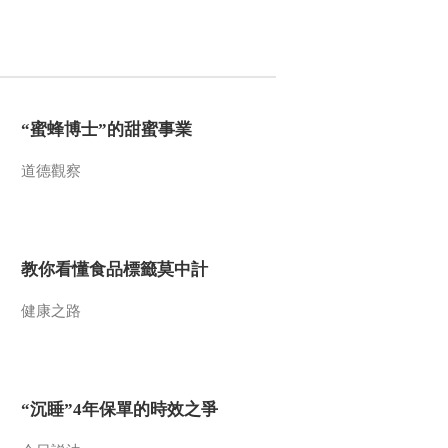
“蜜蜂博士”的甜蜜事業
道德觀察
教你看懂食品標籤莫中計
健康之路
“沉睡”4年保單的時效之爭