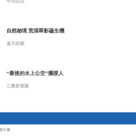
今日説法
自然秘境 荒漠翠影蘊生機
遠方的家
“最後的水上公交”擺渡人
三農群英匯
製片廠