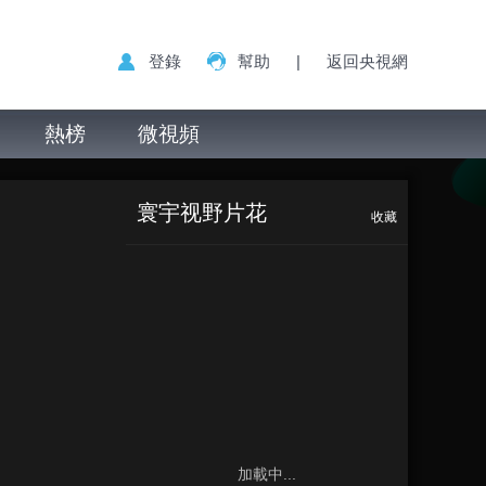
登錄
幫助
|
返回央視網
熱榜
微視頻
寰宇视野片花
收藏
加載中...