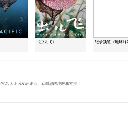
》
《虫儿飞》
纪录频道《地球脉