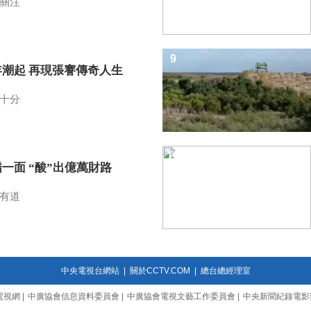
關注
9
年潮起 再現張謇傳奇人生
十分
10
一面 “酸”出億萬財路
有道
中央電視台網站
|
關於CCTV.COM
|
總台總經理室
電視網
|
中廣協會信息資料委員會
|
中廣協會電視文藝工作委員會
|
中央新聞紀錄電影