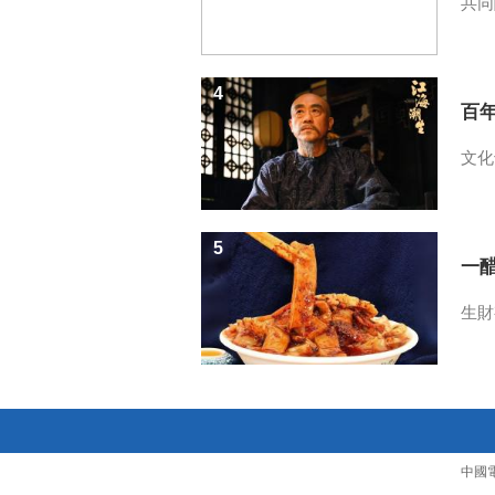
共同
4
百
文化
5
一醋
生財
中國