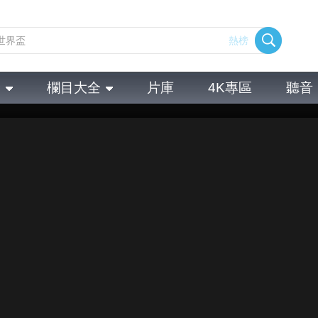
熱榜
全
欄目大全
片庫
4K專區
聽音