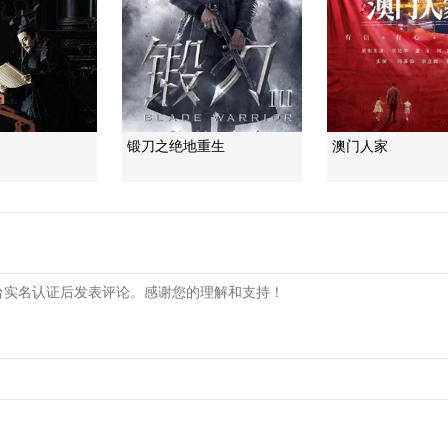
锻刀之绝地重生
澳门人家