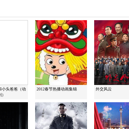
和小头爸爸（动
2012春节热播动画集锦
外交风云
剧）