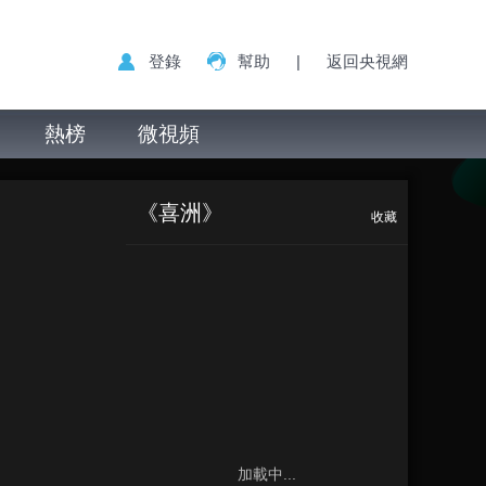
登錄
幫助
|
返回央視網
熱榜
微視頻
《喜洲》
收藏
加載中...