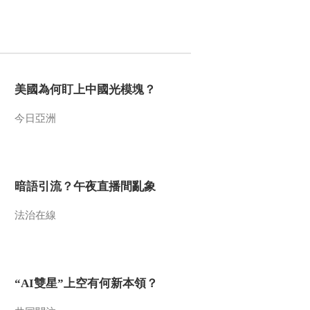
美國為何盯上中國光模塊？
今日亞洲
暗語引流？午夜直播間亂象
法治在線
“AI雙星”上空有何新本領？