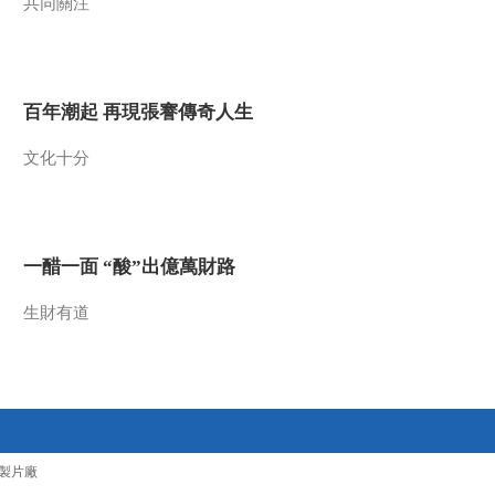
共同關注
百年潮起 再現張謇傳奇人生
文化十分
一醋一面 “酸”出億萬財路
生財有道
製片廠