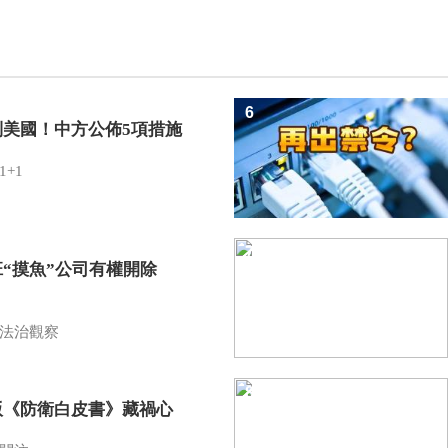
6
制美國！中方公佈5項措施
1+1
7
班“摸魚”公司有權開除
？
法治觀察
8
版《防衛白皮書》藏禍心