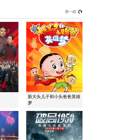
換一組
新大头儿子和小头爸爸英雄
梦