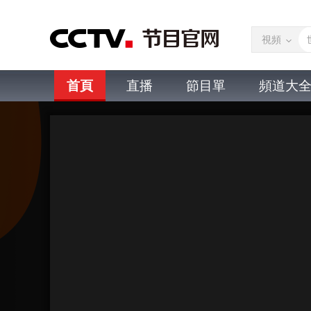
視頻
首頁
直播
節目單
頻道大