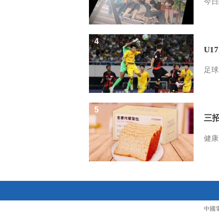
今日
4
U1
足球
5
三
健康
中國