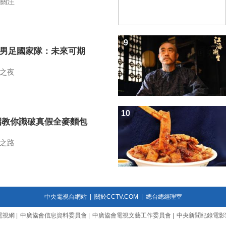
關注
9
7男足國家隊：未來可期
之夜
10
招教你識破真假全麥麵包
之路
中央電視台網站
|
關於CCTV.COM
|
總台總經理室
電視網
|
中廣協會信息資料委員會
|
中廣協會電視文藝工作委員會
|
中央新聞紀錄電影