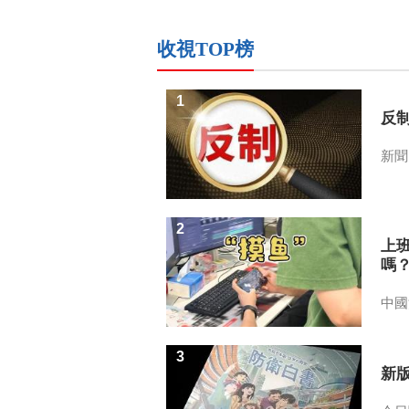
收視TOP榜
1
反
新聞
2
上
嗎
中國
3
新