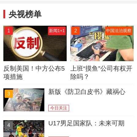
央视榜单
1
2
新闻1+1
中国法治观察
反制美国！中方公布5
上班“摸鱼”公司有权开
项措施
除吗？
新版《防卫白皮书》藏祸心
3
今日关注
U17男足国家队：未来可期
4