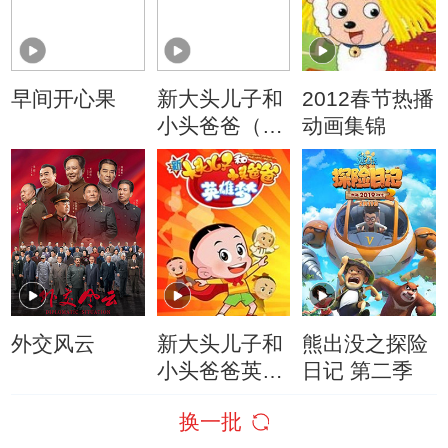
早间开心果
新大头儿子和
2012春节热播
小头爸爸（动
动画集锦
画真人情景
剧）
外交风云
新大头儿子和
熊出没之探险
小头爸爸英雄
日记 第二季
梦
换一批