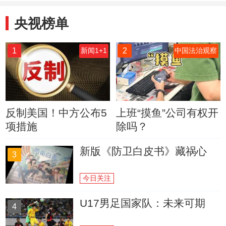
央视榜单
1
2
新闻1+1
中国法治观察
反制美国！中方公布5
上班“摸鱼”公司有权开
项措施
除吗？
新版《防卫白皮书》藏祸心
3
今日关注
U17男足国家队：未来可期
4