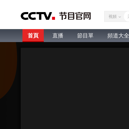
視頻
首頁
直播
節目單
頻道大