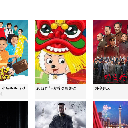
和小头爸爸（动
2012春节热播动画集锦
外交风云
剧）