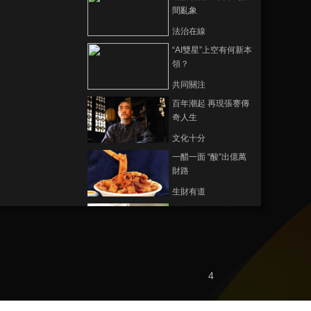
間亂象
法治在線
“AI雙星”上空有何新本
領？
共同關注
百年潮起 再現張謇傳
奇人生
文化十分
一醋一面 “酸”出億萬
財路
生財有道
“蜜蜂博士”的甜蜜事業
道德觀察
教你看懂食品標籤莫
4
中計
健康之路