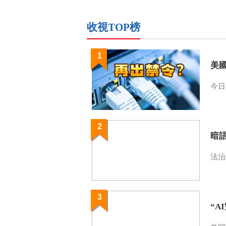
收視TOP榜
1
美
今日
2
暗
法治
3
“A