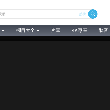
熱榜
全
欄目大全
片庫
4K專區
聽音