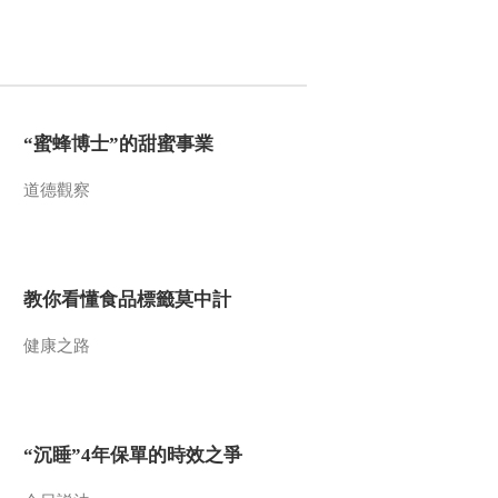
“蜜蜂博士”的甜蜜事業
道德觀察
教你看懂食品標籤莫中計
健康之路
“沉睡”4年保單的時效之爭