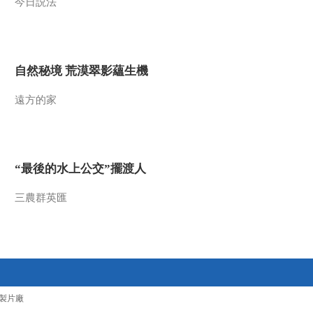
今日説法
自然秘境 荒漠翠影蘊生機
遠方的家
“最後的水上公交”擺渡人
三農群英匯
製片廠