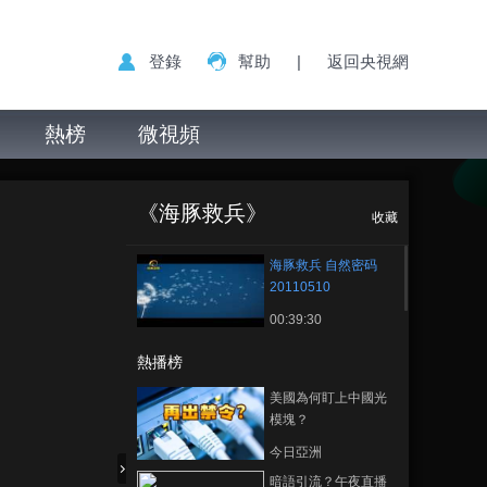
登錄
幫助
|
返回央視網
熱榜
微視頻
海豚救兵 自然密码
正在播放
20110510
《海豚救兵》
收藏
海豚救兵 自然密码
20110510
00:39:30
熱播榜
美國為何盯上中國光
模塊？
今日亞洲
暗語引流？午夜直播