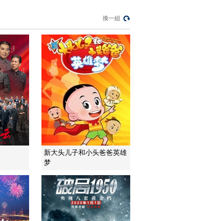
“沉睡”4年保單的時效
之爭
換一組
今日説法
自然秘境 荒漠翠影蘊
生機
遠方的家
“最後的水上公交”擺渡
人
三農群英匯
新大头儿子和小头爸爸英雄
梦