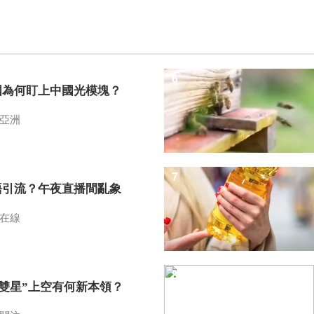
6
國為何盯上中國光模塊？
亞洲
7
語引流？午夜直播間亂象
在線
8
I雙星”上空有何新本領？