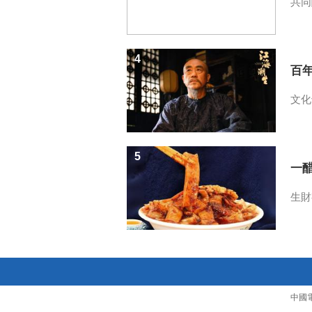
共同
4
百
文化
5
一醋
生財
中國