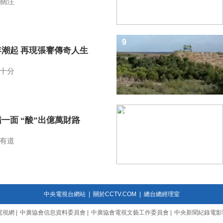
關注
9
年潮起 再現張謇傳奇人生
十分
10
一面 “酸”出億萬財路
有道
中央電視台網站
|
關於CCTV.COM
|
總台總經理室
電視網
|
中廣協會信息資料委員會
|
中廣協會電視文藝工作委員會
|
中央新聞紀錄電影