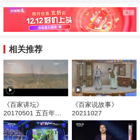
相关推荐
《百家讲坛》
《百家说故事》
20170501 五百年来
20211027
王阳明（23）心学归
于致良知