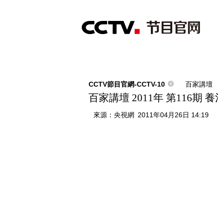
首頁
直播
節目單
綜合
新聞
財經
綜藝
中文國際
體
CCTV節目官網-CCTV-10
百家講壇
百家講壇 2011年 第116期
來源：
央視網
2011年04月26日 14:19