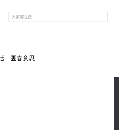
頻道大全
欄目大全
片庫
4K專區
聽
育
電影
國防軍事
電視劇
紀錄
科教
戲曲
社會與法
少
 養活一團春意思