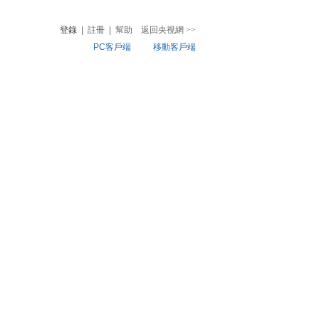
登錄
|
註冊
|
幫助
返回央視網
>>
PC客戶端
移動客戶端
音
熱榜
微視頻
兒
音樂
體育賽事
農業農村