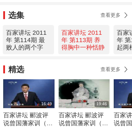
选集
查看更多
百家讲坛 2011
百家讲坛 2011
百家讲
年 第114期 最
年 第113期 养
年 第
败人的两个字
得胸中一种恬静
起两
精选
查看更多
16:49
19:46
百家讲坛 郦波评
百家讲坛 郦波评
百家讲
说曾国藩家训（上
说曾国藩家训（上
说曾
部） 自立立人 自
部） 自立立人 自
部） 