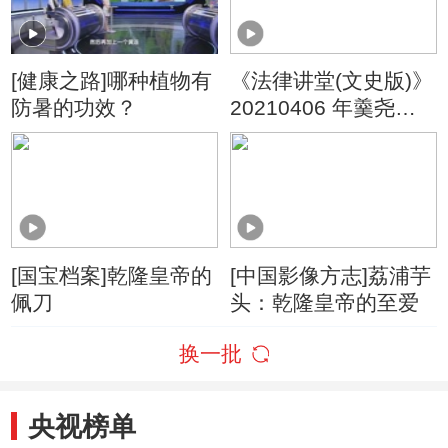
[健康之路]哪种植物有
《法律讲堂(文史版)》
防暑的功效？
20210406 年羹尧之
死（二）选边站队
[国宝档案]乾隆皇帝的
[中国影像方志]荔浦芋
佩刀
头：乾隆皇帝的至爱
换一批
央视榜单