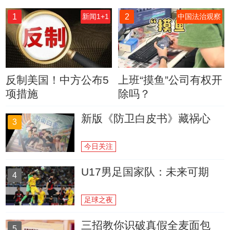
1
2
新闻1+1
中国法治观察
反制美国！中方公布5
上班“摸鱼”公司有权开
项措施
除吗？
新版《防卫白皮书》藏祸心
3
今日关注
U17男足国家队：未来可期
4
足球之夜
三招教你识破真假全麦面包
5