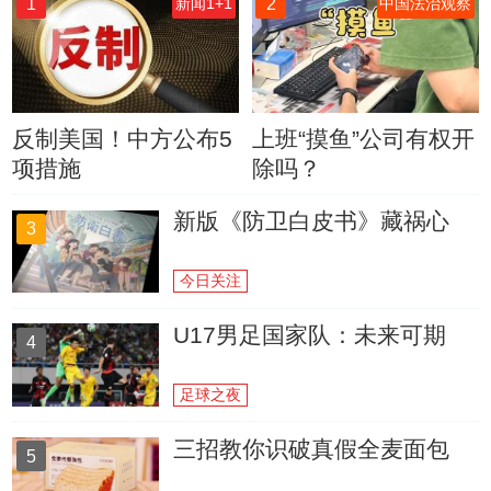
1
2
新闻1+1
中国法治观察
反制美国！中方公布5
上班“摸鱼”公司有权开
项措施
除吗？
新版《防卫白皮书》藏祸心
3
今日关注
U17男足国家队：未来可期
4
足球之夜
三招教你识破真假全麦面包
5