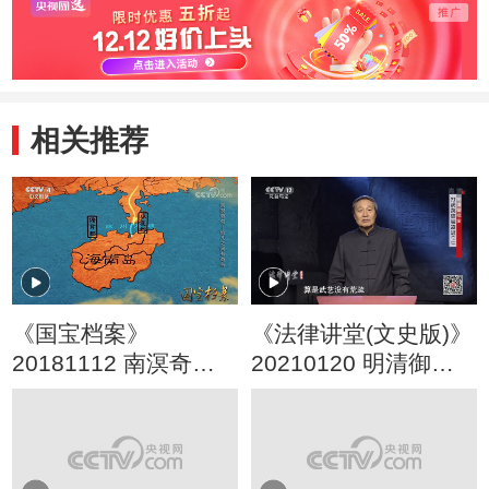
相关推荐
《国宝档案》
《法律讲堂(文史版)》
20181112 南溟奇甸
20210120 明清御批
——仙凡之间有奇岛
案·打虎英雄被凌迟
（上）