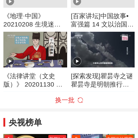
《地理·中国》
[百家讲坛]中国故事•
20210208 生境迷踪·
富强篇 14 文以治国
野狼谜巷 上
朱元璋给诸子分封王
位和土地
《法律讲堂（文史
[探索发现]瞿昙寺之谜
版）》 20201130 明
瞿昙寺是明朝推行政
清御批案·盗卖粮饷毁
教合一政策的关键
换一批
卷宗（上）
央视榜单