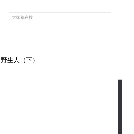
頻道大全
欄目大全
片庫
4K專區
聽
育
電影
國防軍事
電視劇
紀錄
科教
戲曲
社會與法
少
7期 野生人（下）