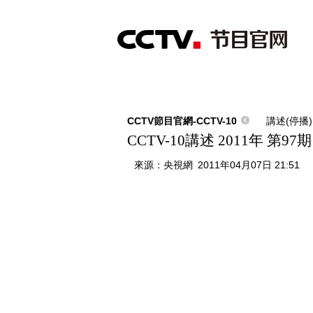
首頁
直播
節目單
綜合
新聞
財經
綜藝
中文國際
體
CCTV節目官網-CCTV-10
講述(停播)
CCTV-10講述 2011年 第9
來源：
央視網
2011年04月07日 21:51