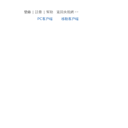
登錄
|
註冊
|
幫助
返回央視網
>>
PC客戶端
移動客戶端
音
熱榜
微視頻
兒
音樂
體育賽事
農業農村