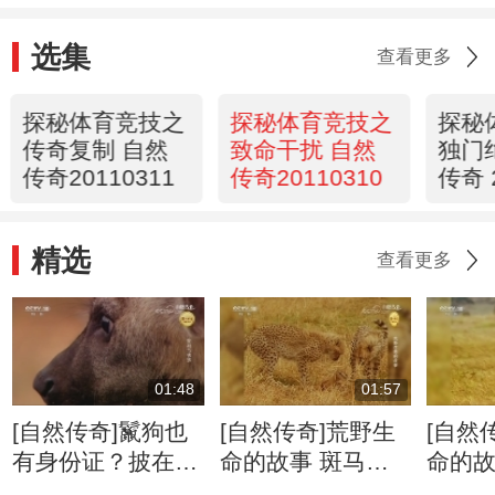
选集
查看更多
探秘体育竞技之
探秘体育竞技之
探秘
传奇复制 自然
致命干扰 自然
独门
传奇20110311
传奇20110310
传奇 
精选
查看更多
01:48
01:57
[自然传奇]鬣狗也
[自然传奇]荒野生
[自然
有身份证？披在身
命的故事 斑马牛
命的故
上绝无重复
羚的迁徙将给食肉
侵占