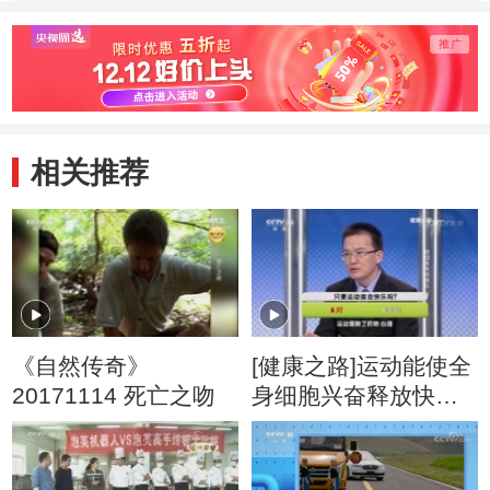
动物带来一场盛宴
千里
相关推荐
《自然传奇》
[健康之路]运动能使全
20171114 死亡之吻
身细胞兴奋释放快乐
物质