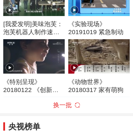
[我爱发明]美味泡芙：
《实验现场》
泡芙机器人制作速度
20191019 紧急制动
堪比十倍人工
《特别呈现》
《动物世界》
20180122 《创新中
20180317 家有萌狗
国》 第一集 信息
换一批
央视榜单