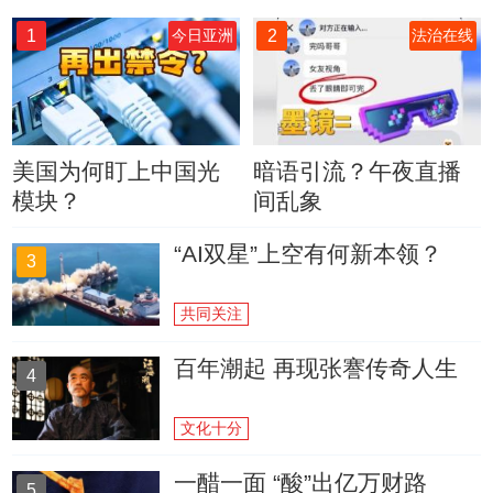
1
2
今日亚洲
法治在线
美国为何盯上中国光
暗语引流？午夜直播
模块？
间乱象
“AI双星”上空有何新本领？
3
共同关注
百年潮起 再现张謇传奇人生
4
文化十分
一醋一面 “酸”出亿万财路
5