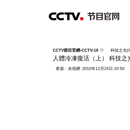
首頁
直播
節目單
綜合
新聞
財經
綜藝
中文國際
體
CCTV節目官網-CCTV-10
科技之光(
人體冷凍復活（上） 科技之光 2
來源：
央視網
2010年12月25日 20:50