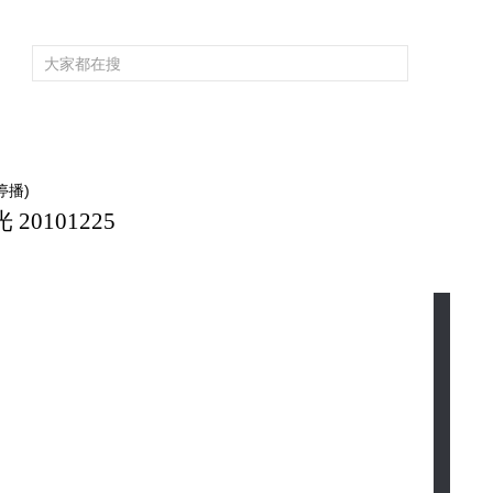
頻道大全
欄目大全
片庫
4K專區
聽
育
電影
國防軍事
電視劇
紀錄
科教
戲曲
社會與法
少
停播)
0101225