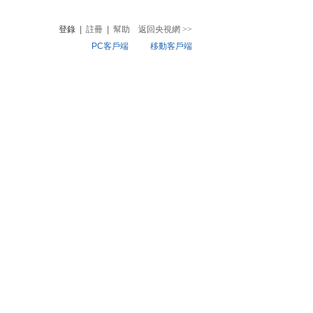
登錄
|
註冊
|
幫助
返回央視網
>>
PC客戶端
移動客戶端
音
熱榜
微視頻
兒
音樂
體育賽事
農業農村