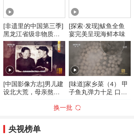
[非遗里的中国第三季]
[探索·发现]鲅鱼全鱼
黑龙江省级非物质文
宴完美呈现海鲜本味
化遗产代表性项目
——赫哲族全鱼宴
[中国影像方志]男儿建
[味道]家乡菜（4） 甲
设北大荒，母亲熬夜
子鱼丸弹力十足 口感
缝鞋忙
筋道
换一批
央视榜单