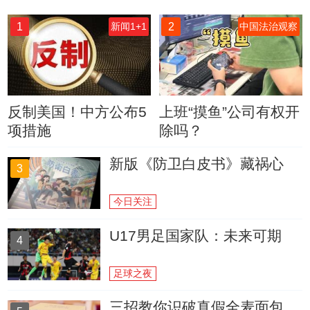
1
2
新闻1+1
中国法治观察
反制美国！中方公布5
上班“摸鱼”公司有权开
项措施
除吗？
新版《防卫白皮书》藏祸心
3
今日关注
U17男足国家队：未来可期
4
足球之夜
三招教你识破真假全麦面包