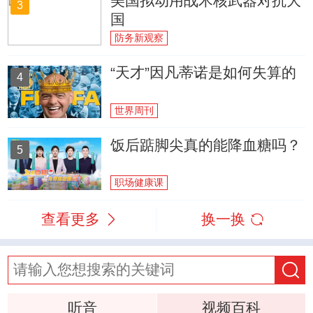
美国拟动用战术核武器对抗大
3
国
防务新观察
“天才”因凡蒂诺是如何失算的
4
世界周刊
饭后踮脚尖真的能降血糖吗？
5
职场健康课
查看更多
换一换
听音
视频百科