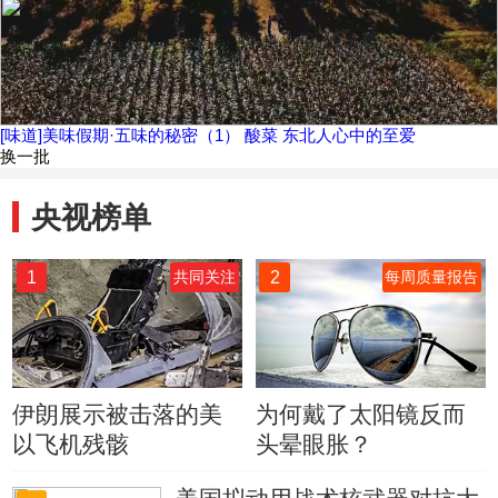
[味道]美味假期·五味的秘密（1） 酸菜 东北人心中的至爱
换一批
央视榜单
1
2
共同关注
每周质量报告
伊朗展示被击落的美
为何戴了太阳镜反而
以飞机残骸
头晕眼胀？