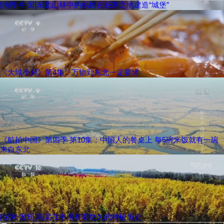
[地理·中国]东北山林中的蚂蚁在极寒之地建造“城堡”
《大城小厨》第4集：万物到东北一定要烤
《航拍中国》第四季 第10集：中国人的餐桌上 每5碗米饭就有一碗
来自东北
[探索·发现]高粱在中国有着悠久的种植历史