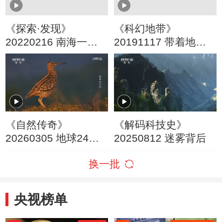
《探索·发现》
《科幻地带》
20220216 南海一号
20191117 带着地球
发现记（3）
去流浪
《自然传奇》
《解码科技史》
20260305 地球24小
20250812 迷雾背后
时
换一批
央视榜单