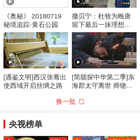
《奥秘》 20180719
撒贝宁：杜牧为晚唐
秘境追踪·黄石公园
留下最后一抹理想主
义的光辉
[遇鉴文明]西汉张骞出
[简牍探中华第二季]东
使西域开启丝绸之路
海郡太守离世 师饶悲
痛欲绝
换一批
央视榜单