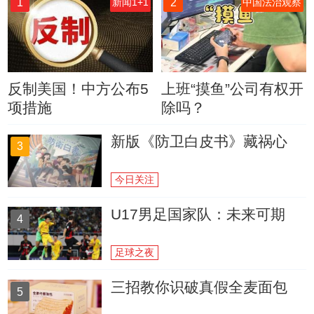
1
2
新闻1+1
中国法治观察
反制美国！中方公布5
上班“摸鱼”公司有权开
项措施
除吗？
新版《防卫白皮书》藏祸心
3
今日关注
U17男足国家队：未来可期
4
足球之夜
三招教你识破真假全麦面包
5