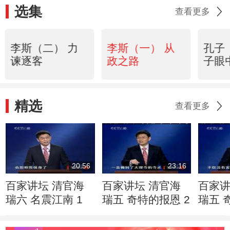
选集
查看更多
李斯（二） 力
李斯（一） 从
孔子
谏逐客
政之路
子眼
精选
查看更多
20:56
23:16
百家讲坛 清官海
百家讲坛 清官海
百家讲
瑞六 名震江南 1
瑞五 奇特的报恩 2
瑞五 