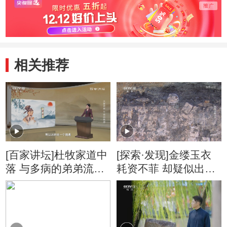
相关推荐
[百家讲坛]杜牧家道中
[探索·发现]金缕玉衣
落 与多病的弟弟流落
耗资不菲 却疑似出现
于长安城内
在普通的墓葬中