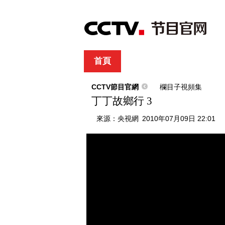
首頁
直播
節目單
綜合
新聞
財經
綜藝
中文國際
體
CCTV節目官網
欄目子視頻集
丁丁故鄉行 3
來源：
央視網
2010年07月09日 22:01