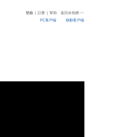
登錄
|
註冊
|
幫助
返回央視網
>>
PC客戶端
移動客戶端
音
熱榜
微視頻
兒
音樂
體育賽事
農業農村