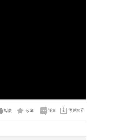
評論
客戶端看
點讚
收藏