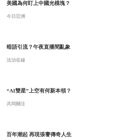
美國為何盯上中國光模塊？
今日亞洲
暗語引流？午夜直播間亂象
法治在線
“AI雙星”上空有何新本領？
共同關注
百年潮起 再現張謇傳奇人生