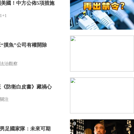
制美國！中方公佈5項措施
1+1
7
班“摸魚”公司有權開除
？
法治觀察
8
版《防衛白皮書》藏禍心
關注
9
7男足國家隊：未來可期