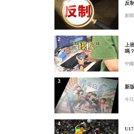
反
新聞
2
上
嗎
中國
3
新
今日
4
U1