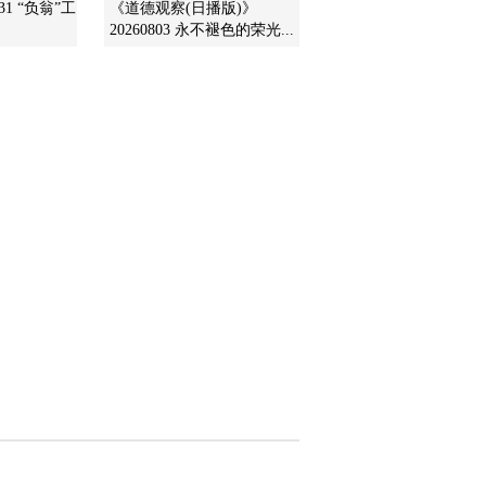
31 “负翁”工
《道德观察(日播版)》
20260803 永不褪色的荣光...