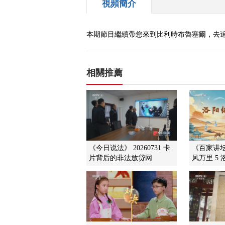
視頻簡介
本期節目繼續帶您來到比利時布魯塞爾，去追
相關推薦
《今日说法》 20260731 卡
《百家讲坛》
片背后的非法放贷网
风万里 5