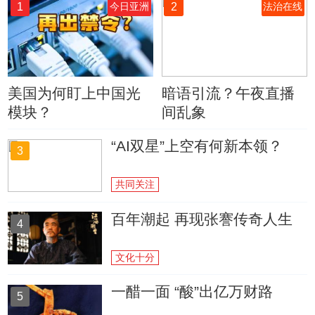
1
2
今日亚洲
法治在线
美国为何盯上中国光
暗语引流？午夜直播
模块？
间乱象
“AI双星”上空有何新本领？
3
共同关注
百年潮起 再现张謇传奇人生
4
文化十分
一醋一面 “酸”出亿万财路
5