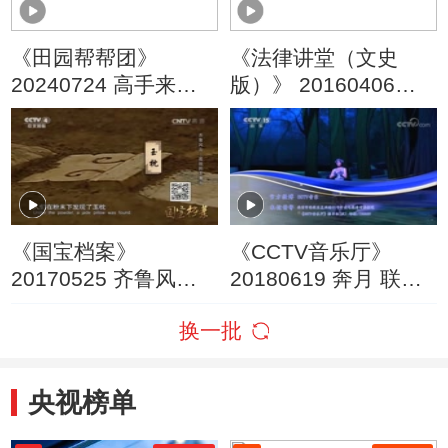
《田园帮帮团》
《法律讲堂（文史
20240724 高手来了·
版）》 20160406
小小昆虫创财富
《红楼梦》成书传世
之谜（四）《红楼
梦》躲过文字狱
《国宝档案》
《CCTV音乐厅》
20170525 齐鲁风云
20180619 奔月 联套
——孤独的玉覆面
歌剧《山海经》第二
换一批
部（一）
央视榜单