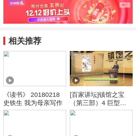
相关推荐
《读书》 20180218
[百家讲坛]镇馆之宝
史铁生 我为母亲写作
（第三部）4 巨型重
器之谜 《山海经》中
的神秘古树