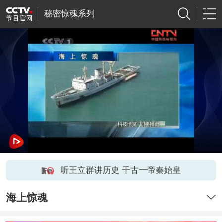
秘密惊魂系列
听王立群讲历史 千古一帝秦始皇
海上惊魂