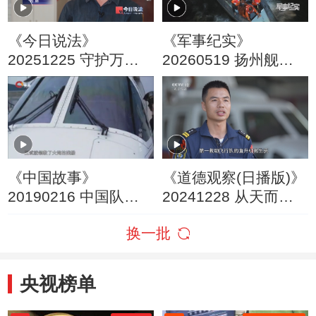
《今日说法》
《军事纪实》
20251225 守护万里
20260519 扬州舰生
海疆·生命之舟
命救援进行时
《中国故事》
《道德观察(日播版)》
20190216 中国队长
20241228 从天而降
海上卫士
来救你（上）
换一批
央视榜单