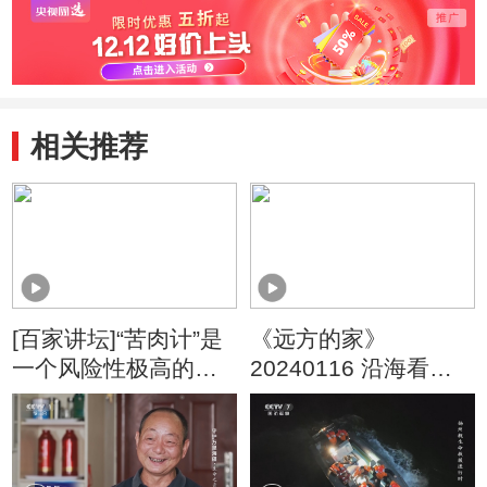
相关推荐
[百家讲坛]“苦肉计”是
《远方的家》
一个风险性极高的计
20240116 沿海看中
策
国（46） 海上花园 百
岛洞头