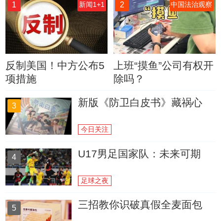
1
2
新闻1+1
中国法治观察
反制美国！中方公布5
上班“摸鱼”公司有权开
项措施
除吗？
新版《防卫白皮书》藏祸心
3
今日关注
U17男足国家队：未来可期
4
足球之夜
三招教你识破真假全麦面包
5