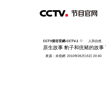
首頁
直播
節目單
綜合
新聞
財經
綜藝
中文國際
體
CCTV節目官網-CCTV-1
人與自然
原生故事 豹子和疣豬的故事 
來源：
央視網
2010年06月15日 20:40