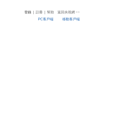
登錄
|
註冊
|
幫助
返回央視網
>>
PC客戶端
移動客戶端
音
熱榜
微視頻
兒
音樂
體育賽事
農業農村