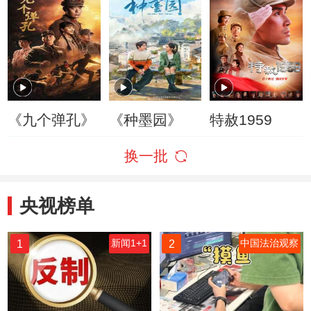
《九个弹孔》
《种墨园》
特赦1959
换一批
央视榜单
1
2
新闻1+1
中国法治观察