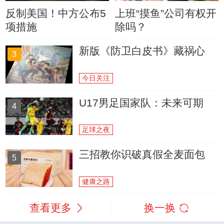
反制美国！中方公布5
上班“摸鱼”公司有权开
项措施
除吗？
新版《防卫白皮书》藏祸心
3
今日关注
U17男足国家队：未来可期
4
足球之夜
三招教你识破真假全麦面包
5
健康之路
查看更多
换一换