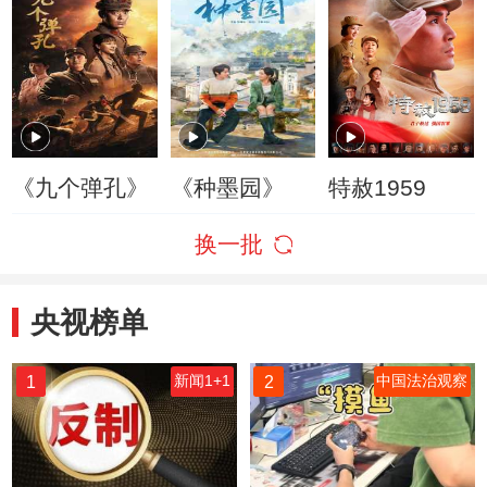
《九个弹孔》
《种墨园》
特赦1959
换一批
央视榜单
1
2
新闻1+1
中国法治观察