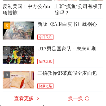
反制美国！中方公布5
上班“摸鱼”公司有权开
项措施
除吗？
新版《防卫白皮书》藏祸心
3
今日关注
U17男足国家队：未来可期
4
足球之夜
三招教你识破真假全麦面包
5
健康之路
查看更多
换一换