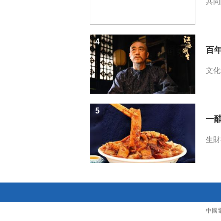
共同
4
百
文化
5
一醋
生財
中國