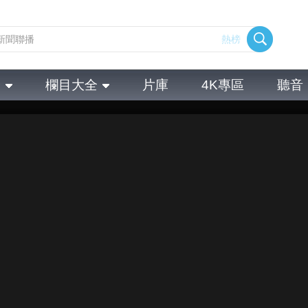
熱榜
全
欄目大全
片庫
4K專區
聽音