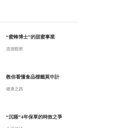
“蜜蜂博士”的甜蜜事業
道德觀察
教你看懂食品標籤莫中計
健康之路
“沉睡”4年保單的時效之爭