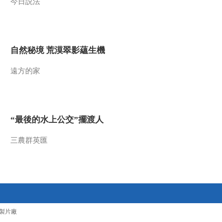
今日説法
自然秘境 荒漠翠影蘊生機
遠方的家
“最後的水上公交”擺渡人
三農群英匯
製片廠