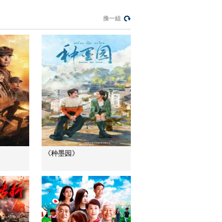
生財有道
“蜜蜂博士”的甜蜜事業
換一組
道德觀察
教你看懂食品標籤莫
中計
健康之路
“沉睡”4年保單的時效
之爭
今日説法
自然秘境 荒漠翠影蘊
生機
遠方的家
《种墨园》
“最後的水上公交”擺渡
人
三農群英匯