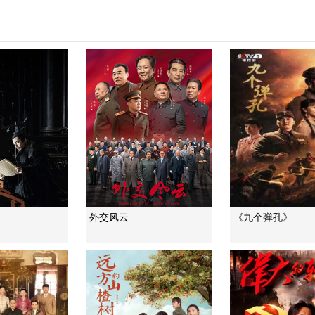
外交风云
《九个弹孔》