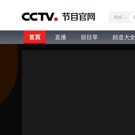
視頻
首頁
直播
節目單
頻道大