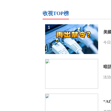
收視TOP榜
1
美
今日
2
暗
法治
3
“A