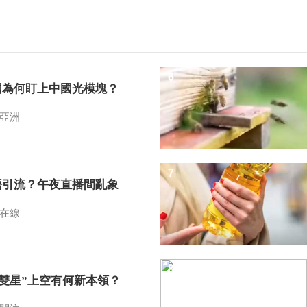
6
國為何盯上中國光模塊？
亞洲
7
語引流？午夜直播間亂象
在線
8
I雙星”上空有何新本領？