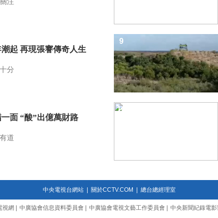
關注
9
年潮起 再現張謇傳奇人生
十分
10
一面 “酸”出億萬財路
有道
中央電視台網站
|
關於CCTV.COM
|
總台總經理室
電視網
|
中廣協會信息資料委員會
|
中廣協會電視文藝工作委員會
|
中央新聞紀錄電影