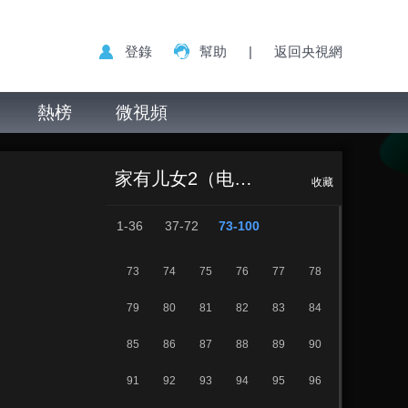
登錄
幫助
|
返回央視網
熱榜
微視頻
家有儿女 第二部
正在播放
第97集 家有信息台
家有儿女2（电视剧）
收藏
1-36
37-72
73-100
73
74
75
76
77
78
79
80
81
82
83
84
85
86
87
88
89
90
91
92
93
94
95
96