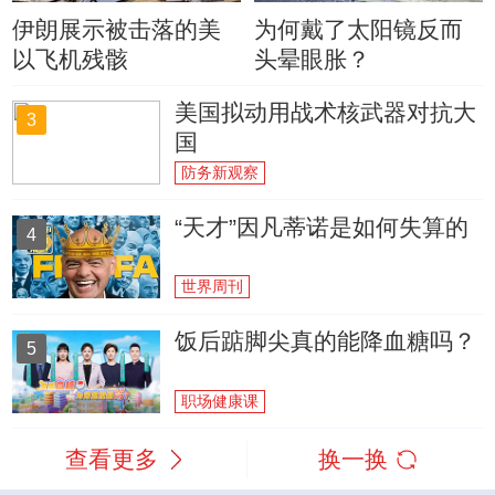
伊朗展示被击落的美
为何戴了太阳镜反而
以飞机残骸
头晕眼胀？
美国拟动用战术核武器对抗大
3
国
防务新观察
“天才”因凡蒂诺是如何失算的
4
世界周刊
饭后踮脚尖真的能降血糖吗？
5
职场健康课
查看更多
换一换