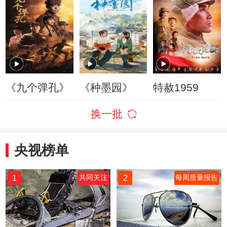
《九个弹孔》
《种墨园》
特赦1959
换一批
央视榜单
1
2
共同关注
每周质量报告