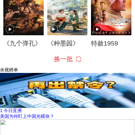
《九个弹孔》
《种墨园》
特赦1959
换一批
央视榜单
1
今日亚洲
美国为何盯上中国光模块？