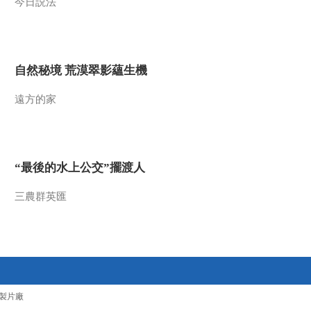
今日説法
自然秘境 荒漠翠影蘊生機
遠方的家
“最後的水上公交”擺渡人
三農群英匯
製片廠