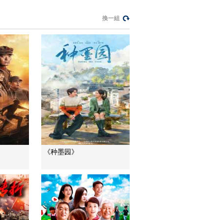
財路
換一組
生財有道
“蜜蜂博士”的甜蜜事業
道德觀察
教你看懂食品標籤莫
中計
健康之路
“沉睡”4年保單的時效
之爭
今日説法
自然秘境 荒漠翠影蘊
《种墨园》
生機
遠方的家
“最後的水上公交”擺渡
人
三農群英匯