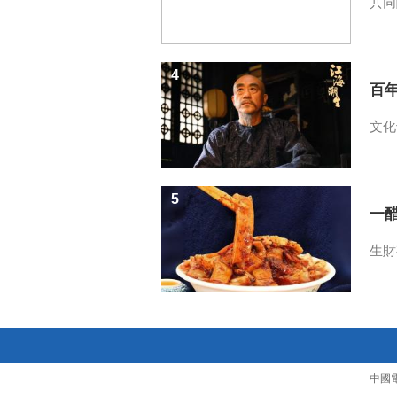
共同
4
百
文化
5
一醋
生財
中國