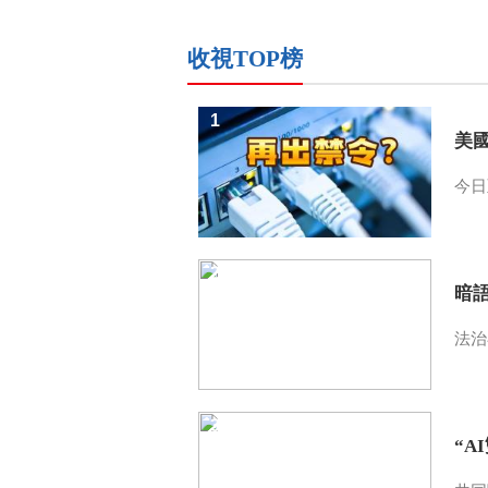
收視TOP榜
1
美
今日
2
暗
法治
3
“A