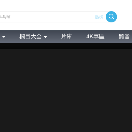
熱榜
全
欄目大全
片庫
4K專區
聽音