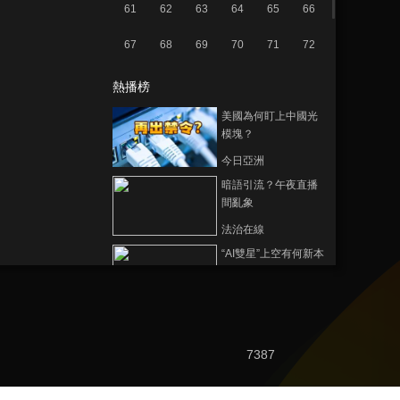
61
62
63
64
65
66
67
68
69
70
71
72
熱播榜
美國為何盯上中國光
模塊？
今日亞洲
暗語引流？午夜直播
間亂象
法治在線
“AI雙星”上空有何新本
領？
共同關注
百年潮起 再現張謇傳
奇人生
7387
文化十分
一醋一面 “酸”出億萬