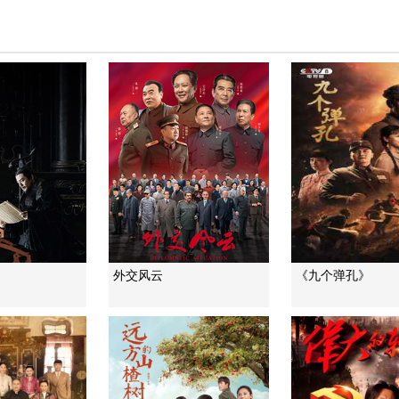
外交风云
《九个弹孔》