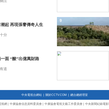
關注
9
年潮起 再現張謇傳奇人生
十分
10
一面 “酸”出億萬財路
有道
中央電視台網站
|
關於CCTV.COM
|
總台總經理室
電視網
|
中廣協會信息資料委員會
|
中廣協會電視文藝工作委員會
|
中央新聞紀錄電影