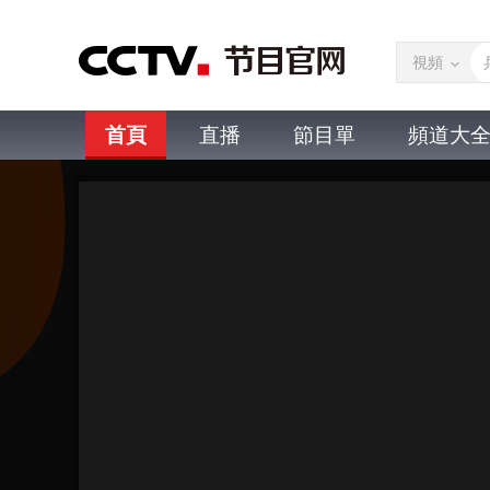
視頻
首頁
直播
節目單
頻道大