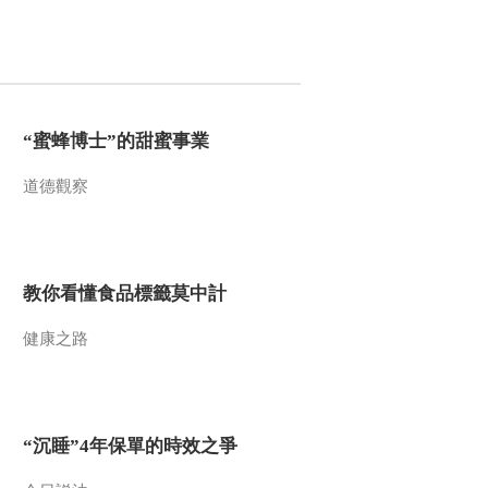
“蜜蜂博士”的甜蜜事業
道德觀察
教你看懂食品標籤莫中計
健康之路
“沉睡”4年保單的時效之爭