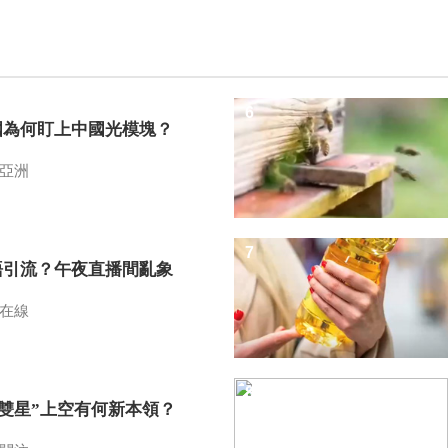
6
國為何盯上中國光模塊？
亞洲
7
語引流？午夜直播間亂象
在線
8
I雙星”上空有何新本領？