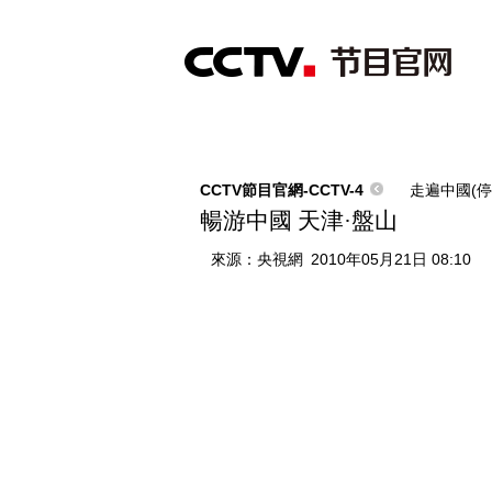
首頁
直播
節目單
綜合
新聞
財經
綜藝
中文國際
體
CCTV節目官網-CCTV-4
走遍中國(停
暢游中國 天津·盤山
來源：
央視網
2010年05月21日 08:10