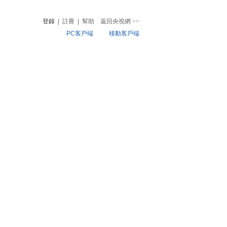
登錄
|
註冊
|
幫助
返回央視網
>>
PC客戶端
移動客戶端
音
熱榜
微視頻
兒
音樂
體育賽事
農業農村