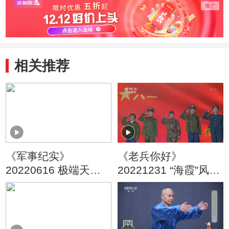
相关推荐
《军事纪实》
《老兵你好》
20220616 极端天气
20221231 “海霞”风帆
下的军事行动
别样红——洞头先锋
女子民兵连