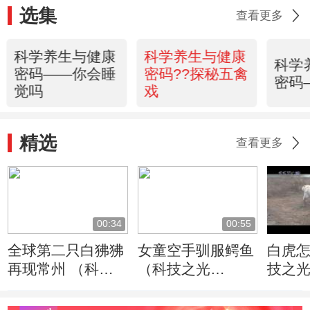
选集
查看更多
科学养生与健康
科学养生与健康
科学
密码——你会睡
密码??探秘五禽
密码
觉吗
戏
精选
查看更多
00:34
00:55
全球第二只白狒狒
女童空手驯服鳄鱼
白虎怎
再现常州 （科技
（科技之光
技之
之光20100812）
20100812）
2010