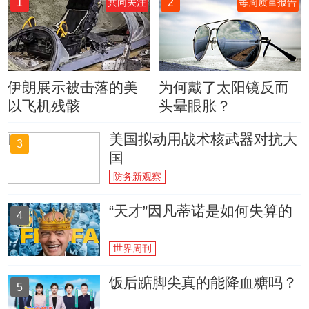
1
2
共同关注
每周质量报告
伊朗展示被击落的美
为何戴了太阳镜反而
以飞机残骸
头晕眼胀？
美国拟动用战术核武器对抗大
3
国
防务新观察
“天才”因凡蒂诺是如何失算的
4
世界周刊
饭后踮脚尖真的能降血糖吗？
5